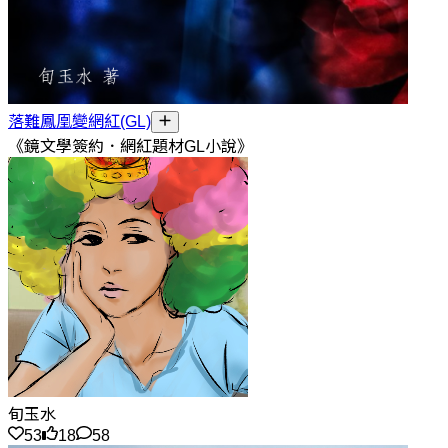
落難鳳凰變網紅(GL)
《鏡文學簽約．網紅題材GL小說》
旬玉水
53
18
58