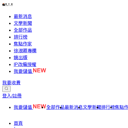
最新消息
文學新聞
全部作品
排行榜
焦點作家
徐淑卿專欄
鏡出版
IP改編授權
我要儲值
我要收費
登入/註冊
我要儲值
全部作品
最新消息
文學新聞
排行榜
焦點
首頁