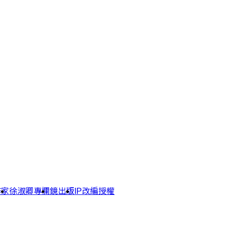
作家
徐淑卿專欄
鏡出版
IP改編授權