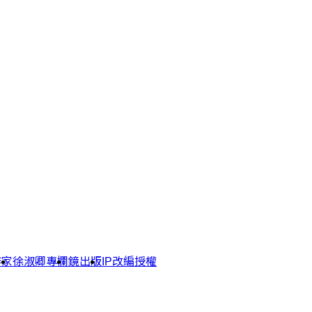
作家
徐淑卿專欄
鏡出版
IP改編授權