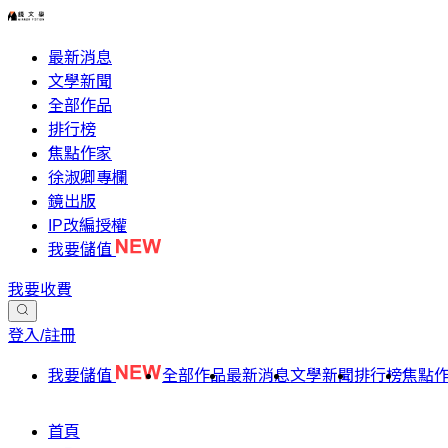
最新消息
文學新聞
全部作品
排行榜
焦點作家
徐淑卿專欄
鏡出版
IP改編授權
我要儲值
我要收費
登入/註冊
我要儲值
全部作品
最新消息
文學新聞
排行榜
焦點
首頁