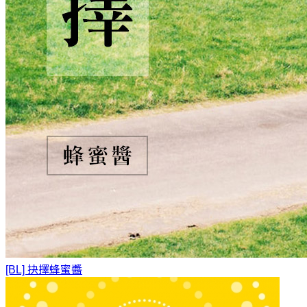
[BL] 抉擇
蜂蜜醬