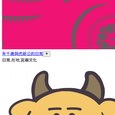
朱千歲與虎爺公的日常
日常,在地,宮廟文化