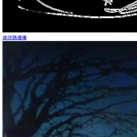
詭誌
路邊攤