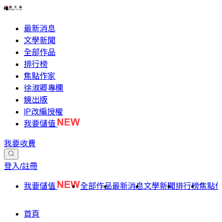
最新消息
文學新聞
全部作品
排行榜
焦點作家
徐淑卿專欄
鏡出版
IP改編授權
我要儲值
我要收費
登入/註冊
我要儲值
全部作品
最新消息
文學新聞
排行榜
焦點
首頁