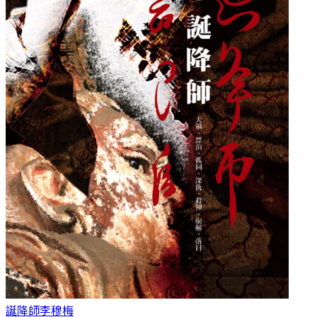
誕降師
李穆梅