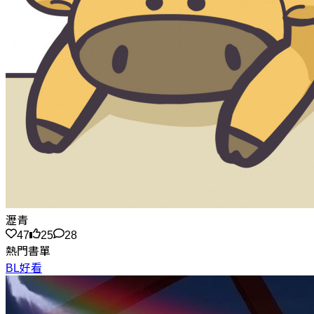
瀝青
47
25
28
熱門書單
BL好看