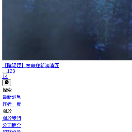
【陰陽經】奪命迎新
喃喃匠
1
2
3
14
探索
最新消息
作者一覽
關於
關於我們
公司簡介