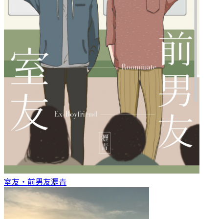
室友‧前男友
瀝青