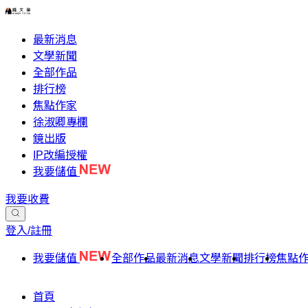
最新消息
文學新聞
全部作品
排行榜
焦點作家
徐淑卿專欄
鏡出版
IP改編授權
我要儲值
我要收費
登入/註冊
我要儲值
全部作品
最新消息
文學新聞
排行榜
焦點
首頁