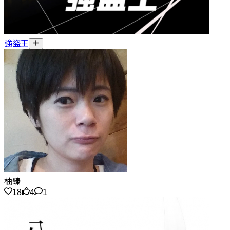
強盜王
柚臻
18
4
1