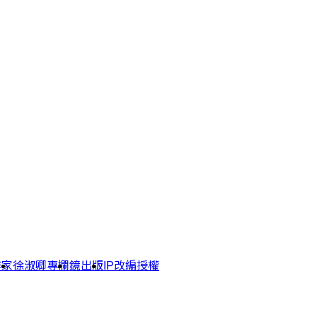
作家
徐淑卿專欄
鏡出版
IP改編授權