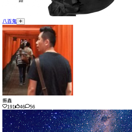
八百鬼
振鑫
191
46
56