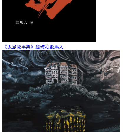
《鬼島故事集》殺破狼
飲馬人