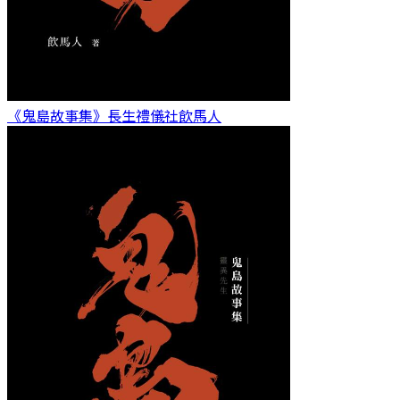
《鬼島故事集》長生禮儀社
飲馬人