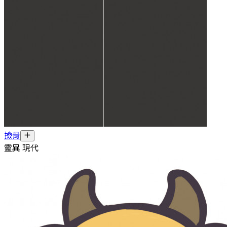
撿骨
靈異 現代