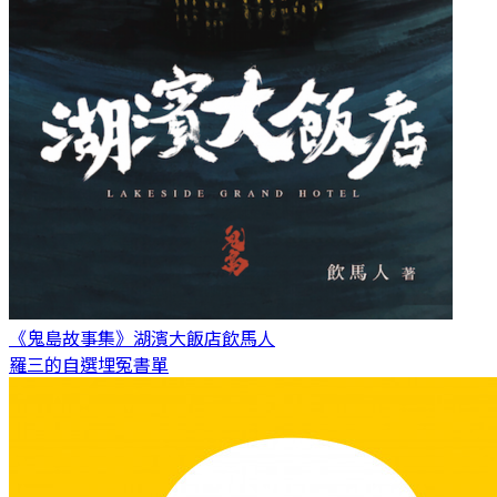
《鬼島故事集》湖濱大飯店
飲馬人
羅三的自選埋冤書單