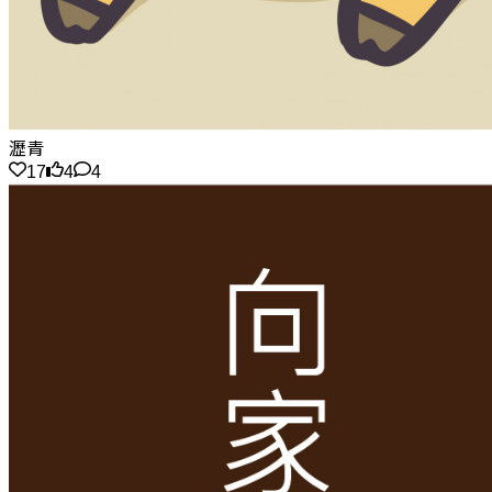
瀝青
17
4
4