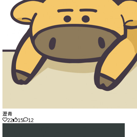
瀝青
22
15
12