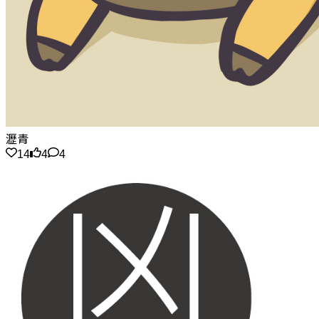
瀝青
14
4
4