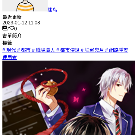
迷鸟
最近更新
2023-01-12 11:08
7
0
書單簡介
標籤
# 現代
# 都市
# 職場職人
# 都市傳說
# 埋冤鬼月
# 網路重度
使用者