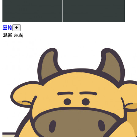
靈憶
溫馨 靈異