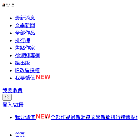
最新消息
文學新聞
全部作品
排行榜
焦點作家
徐淑卿專欄
鏡出版
IP改編授權
我要儲值
我要收費
登入/註冊
我要儲值
全部作品
最新消息
文學新聞
排行榜
焦點
首頁