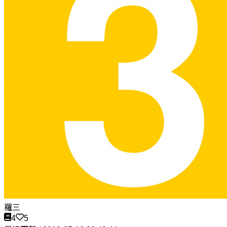
羅三
4
5