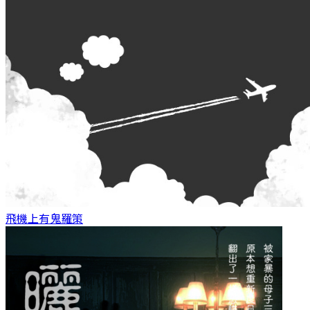
飛機上有鬼
羅策