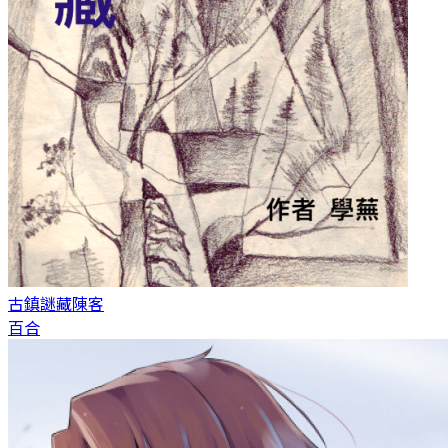
古鎮謎藏
陳客
百合