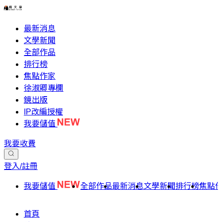
最新消息
文學新聞
全部作品
排行榜
焦點作家
徐淑卿專欄
鏡出版
IP改編授權
我要儲值
我要收費
登入/註冊
我要儲值
全部作品
最新消息
文學新聞
排行榜
焦點
首頁