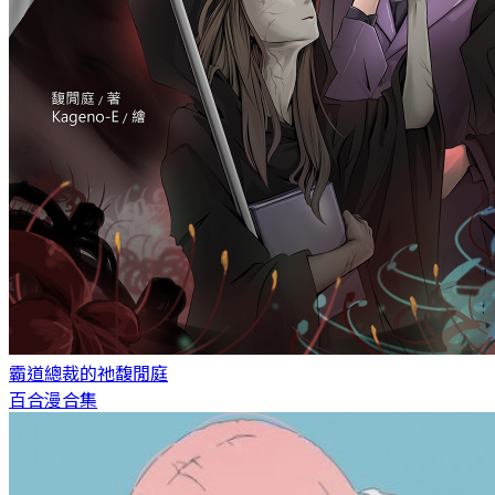
霸道總裁的祂
馥閒庭
百合漫合集