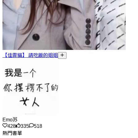
【佳霏貓】 請吃飯的姐姐
Emo苏
428
335
518
熱門書單