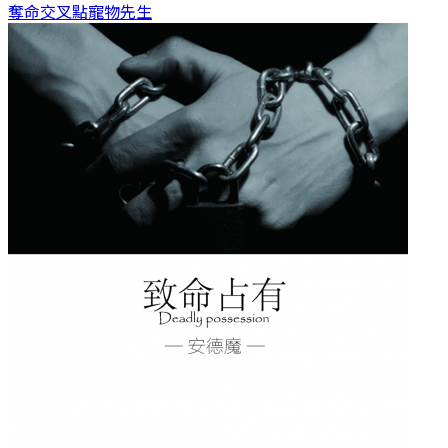
奪命交叉點
寵物先生