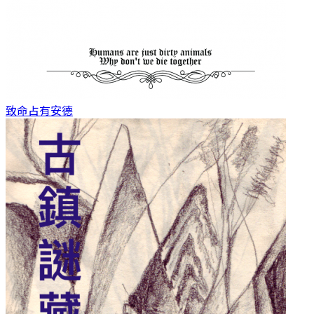
致命占有
安德