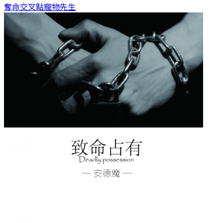
奪命交叉點
寵物先生