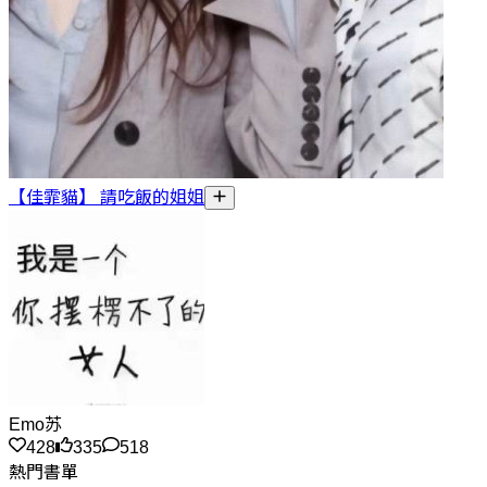
【佳霏貓】 請吃飯的姐姐
Emo苏
428
335
518
熱門書單