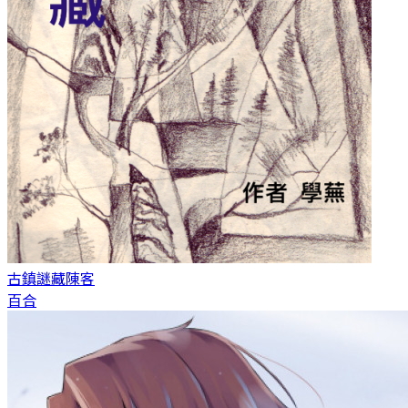
古鎮謎藏
陳客
百合