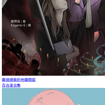
霸道總裁的祂
馥閒庭
百合漫合集