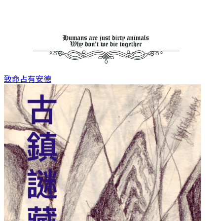
致命占有
安德