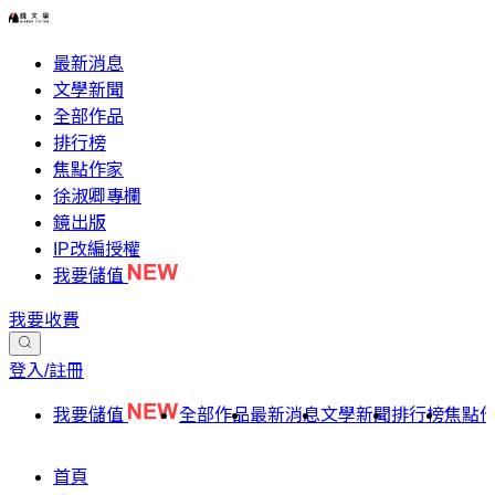
最新消息
文學新聞
全部作品
排行榜
焦點作家
徐淑卿專欄
鏡出版
IP改編授權
我要儲值
我要收費
登入/註冊
我要儲值
全部作品
最新消息
文學新聞
排行榜
焦點
首頁