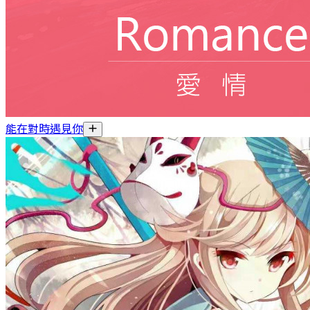
能在對時遇見你