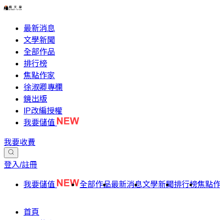
最新消息
文學新聞
全部作品
排行榜
焦點作家
徐淑卿專欄
鏡出版
IP改編授權
我要儲值
我要收費
登入/註冊
我要儲值
全部作品
最新消息
文學新聞
排行榜
焦點
首頁