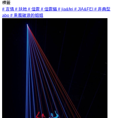
標籤
# 言情
# 扶她
# 佳霏
# 佳霏貓
# jia&fei
# JIA&FEI
# 非典型
abo
# 乘風破浪的姐姐