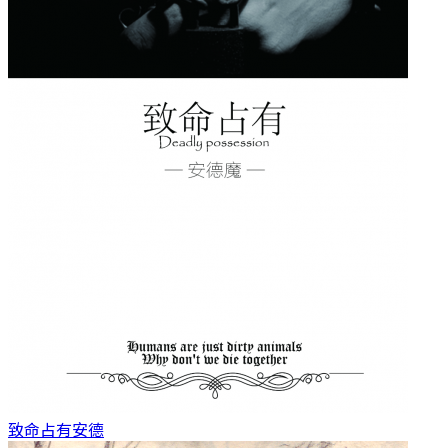
致命占有
安德