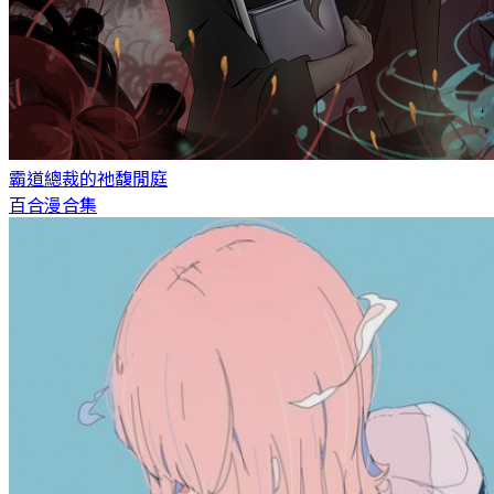
霸道總裁的祂
馥閒庭
百合漫合集