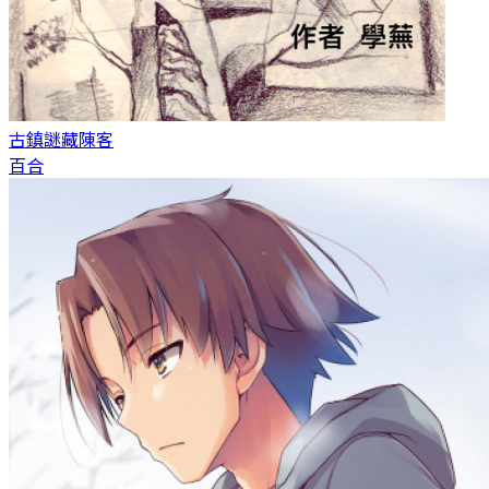
古鎮謎藏
陳客
百合