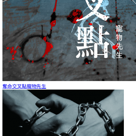
奪命交叉點
寵物先生