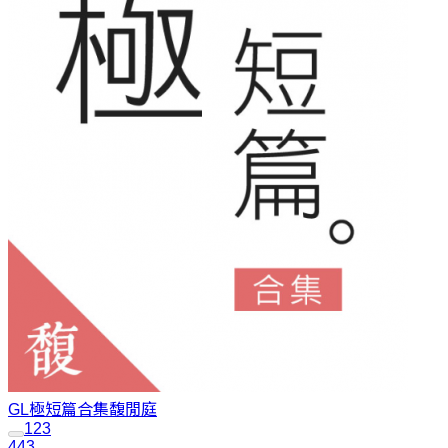
GL極短篇合集
馥閒庭
1
2
3
443