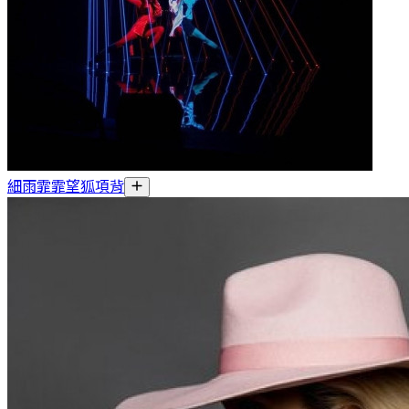
細雨霏霏望狐項背