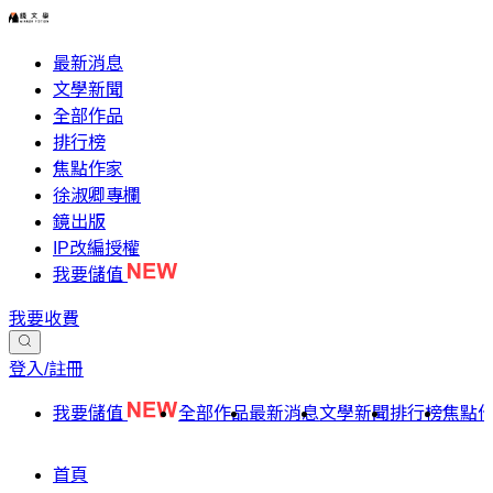
最新消息
文學新聞
全部作品
排行榜
焦點作家
徐淑卿專欄
鏡出版
IP改編授權
我要儲值
我要收費
登入/註冊
我要儲值
全部作品
最新消息
文學新聞
排行榜
焦點
首頁