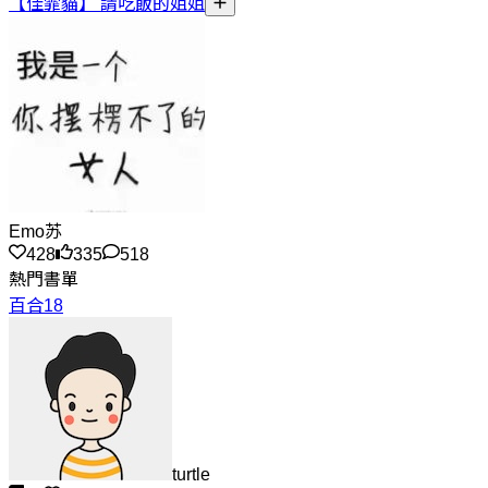
【佳霏貓】 請吃飯的姐姐
Emo苏
428
335
518
熱門書單
百合18
turtle