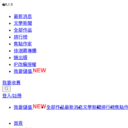
最新消息
文學新聞
全部作品
排行榜
焦點作家
徐淑卿專欄
鏡出版
IP改編授權
我要儲值
我要收費
登入/註冊
我要儲值
全部作品
最新消息
文學新聞
排行榜
焦點
首頁