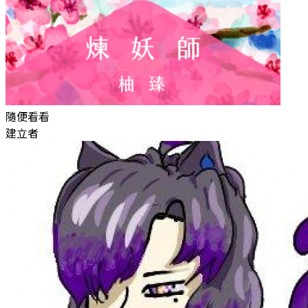
隨便看看
建立者