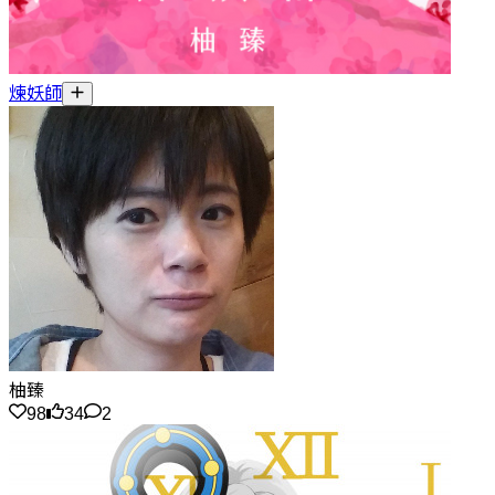
煉妖師
柚臻
98
34
2