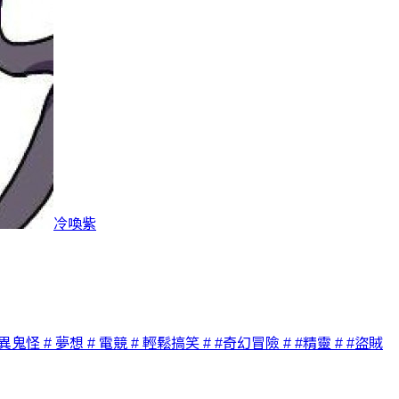
冷喚紫
靈異鬼怪
# 夢想
# 電競
# 輕鬆搞笑
# #奇幻冒險
# #精靈
# #盜賊