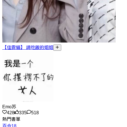
【佳霏貓】 請吃飯的姐姐
Emo苏
428
335
518
熱門書單
百合18