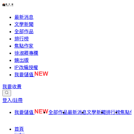
最新消息
文學新聞
全部作品
排行榜
焦點作家
徐淑卿專欄
鏡出版
IP改編授權
我要儲值
我要收費
登入/註冊
我要儲值
全部作品
最新消息
文學新聞
排行榜
焦點
首頁