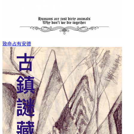
致命占有
安德