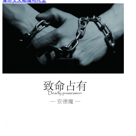
奪命交叉點
寵物先生