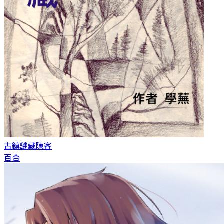
古鎮謎藏
陳客
百合