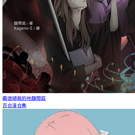
霸道總裁的祂
馥閒庭
百合漫合集