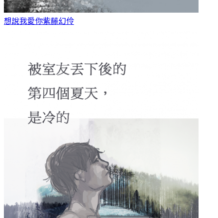
想說我愛你
紫藤幻伶