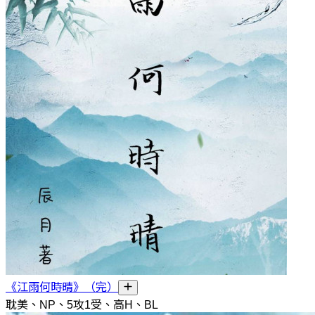
《江雨何時晴》（完）
耽美、NP、5攻1受、高H、BL