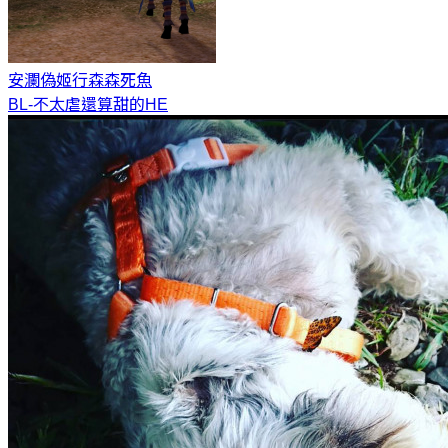
安瀾偽姬行
森森死魚
BL-不太虐還算甜的HE