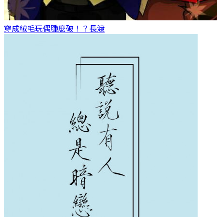
穿成絨毛玩偶腫麼破！？
長渡