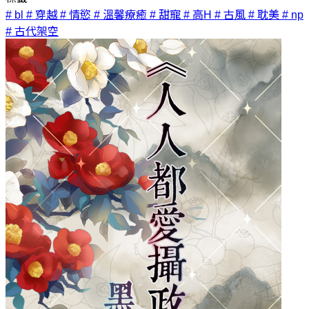
# bl
# 穿越
# 情慾
# 溫馨療癒
# 甜寵
# 高H
# 古風
# 耽美
# np
# 古代架空