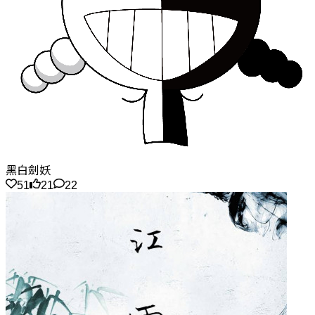
黑白劍妖
51
21
22