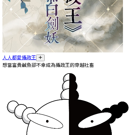
人人都愛攝政王
想當富貴鹹魚卻不幸成為攝政王的穿越社畜