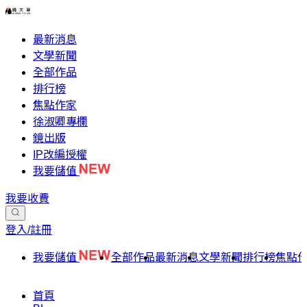
最新消息
文學新聞
全部作品
排行榜
焦點作家
徐淑卿專欄
鏡出版
IP改編授權
我要儲值
我要收費
登入/註冊
我要儲值
全部作品
最新消息
文學新聞
排行榜
焦點
首頁