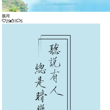
辰月
29
7
5