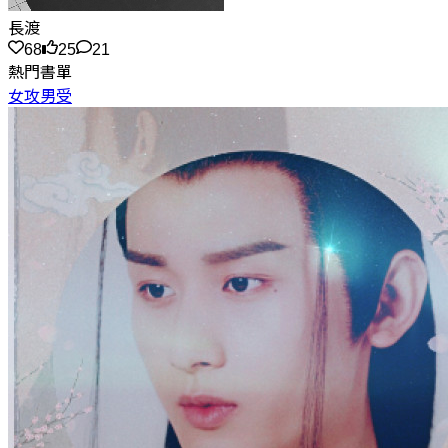
長渡
68
25
21
熱門書單
女攻男受