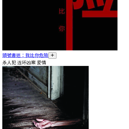
頭號書迷：我比你危險
杀人犯 连环凶案 爱情