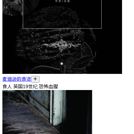
麦迪逊的食谱
食人 英国19世纪 恐怖血腥