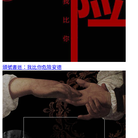
頭號書迷：我比你危險
安德