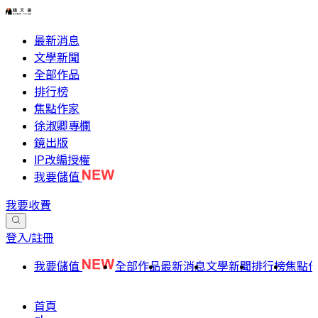
最新消息
文學新聞
全部作品
排行榜
焦點作家
徐淑卿專欄
鏡出版
IP改編授權
我要儲值
我要收費
登入/註冊
我要儲值
全部作品
最新消息
文學新聞
排行榜
焦點
首頁