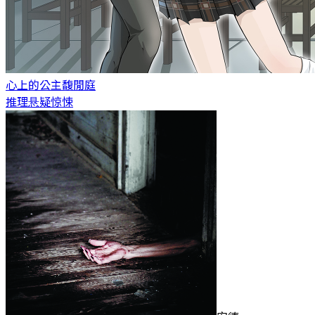
心上的公主
馥閒庭
推理悬疑惊悚