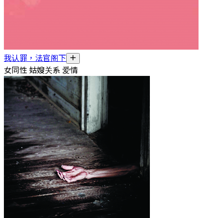
我认罪，法官阁下
女同性 姑嫂关系 爱情