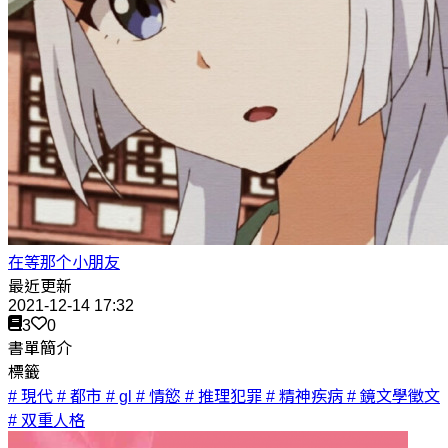
在等那个小朋友
最近更新
2021-12-14 17:32
3
0
書單簡介
標籤
# 現代
# 都市
# gl
# 情慾
# 推理犯罪
# 精神疾病
# 鏡文學徵文
# 双重人格