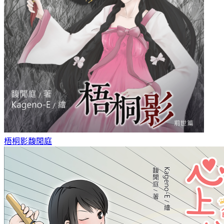
梧桐影
馥閒庭