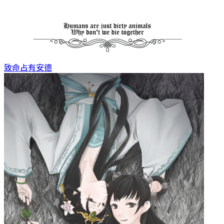
致命占有
安德