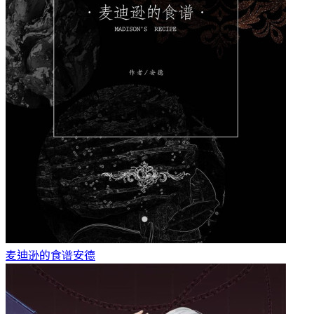
麦迪逊的食谱
安德