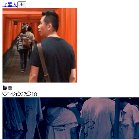
守墓人
振鑫
142
37
18