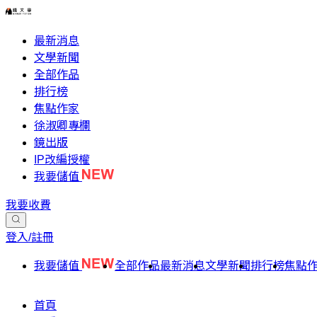
最新消息
文學新聞
全部作品
排行榜
焦點作家
徐淑卿專欄
鏡出版
IP改編授權
我要儲值
我要收費
登入/註冊
我要儲值
全部作品
最新消息
文學新聞
排行榜
焦點
首頁