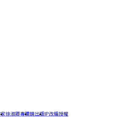
作家
徐淑卿專欄
鏡出版
IP改編授權