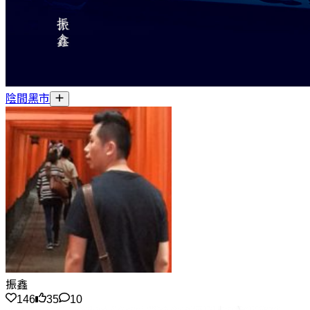
陰間黑市
振鑫
146
35
10