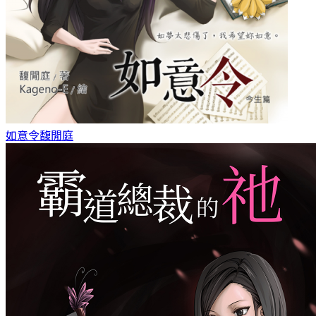
如意令
馥閒庭