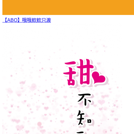
【ABO】哦哦欸欸
只渡