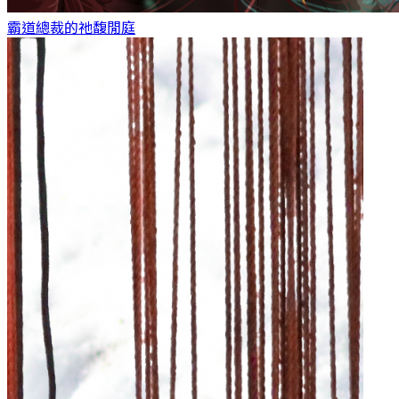
霸道總裁的祂
馥閒庭