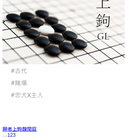
願者上鉤
馥閒庭
1
2
3