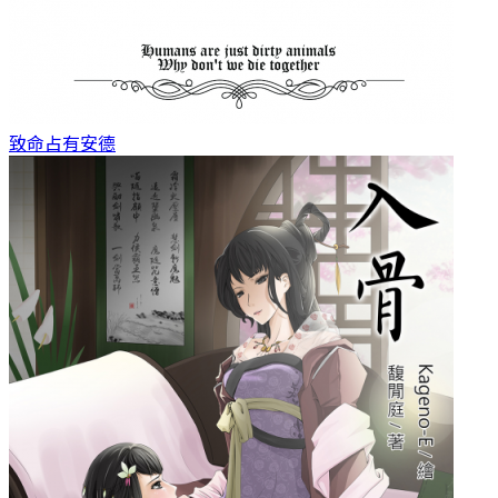
致命占有
安德