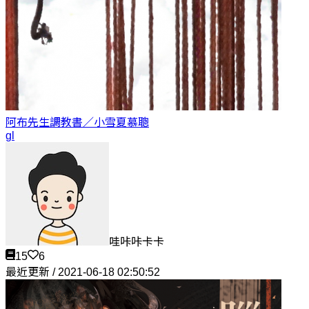
阿布先生調教書／小雪
夏慕聰
gl
哇咔咔卡卡
15
6
最近更新 / 2021-06-18 02:50:52