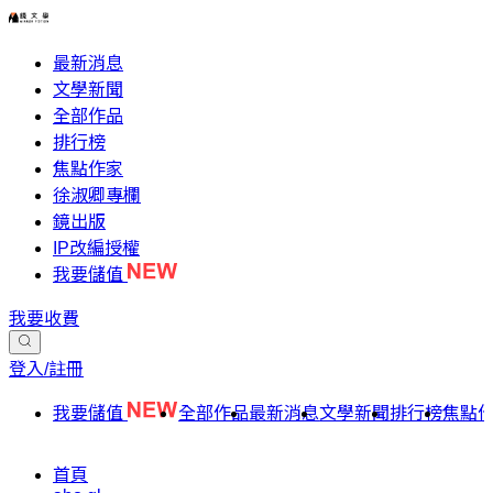
最新消息
文學新聞
全部作品
排行榜
焦點作家
徐淑卿專欄
鏡出版
IP改編授權
我要儲值
我要收費
登入/註冊
我要儲值
全部作品
最新消息
文學新聞
排行榜
焦點
首頁