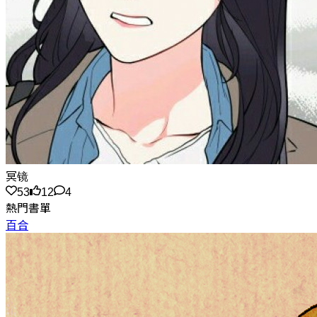
冥镜
53
12
4
熱門書單
百合