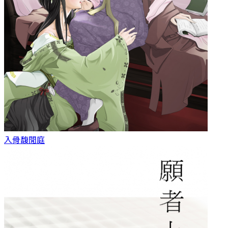
入骨
馥閒庭