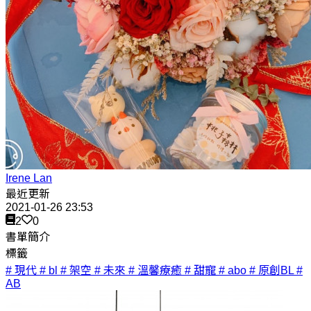
Irene Lan
最近更新
2021-01-26 23:53
2
0
書單簡介
標籤
# 現代
# bl
# 架空
# 未來
# 溫馨療癒
# 甜寵
# abo
# 原創BL
#
AB