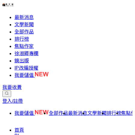
最新消息
文學新聞
全部作品
排行榜
焦點作家
徐淑卿專欄
鏡出版
IP改編授權
我要儲值
我要收費
登入/註冊
我要儲值
全部作品
最新消息
文學新聞
排行榜
焦點
首頁