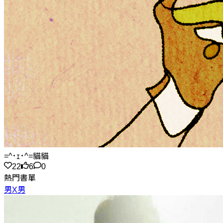
=^･ｪ･^=貓貓
22
6
0
熱門書單
男X男