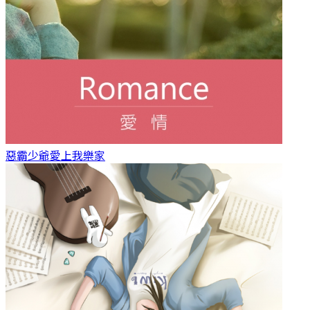
惡霸少爺愛上我
樂家