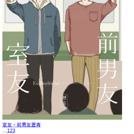
室友‧前男友
瀝青
1
2
3