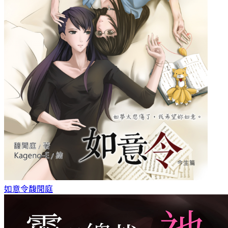
如意令
馥閒庭