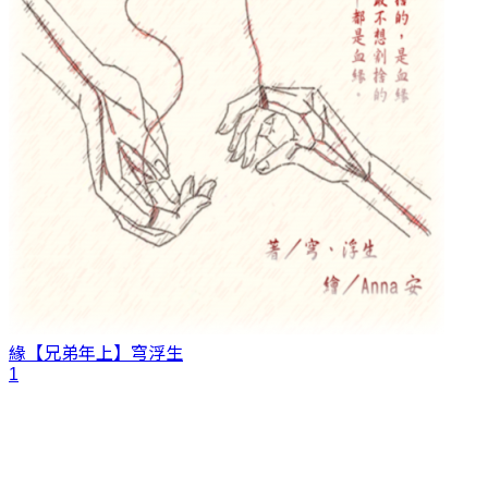
緣【兄弟年上】
穹浮生
1