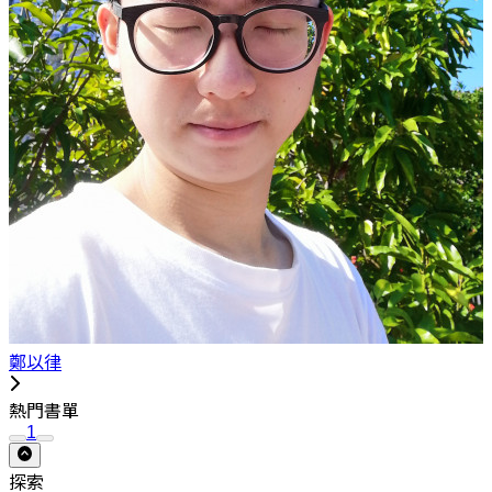
鄭以律
熱門書單
1
探索