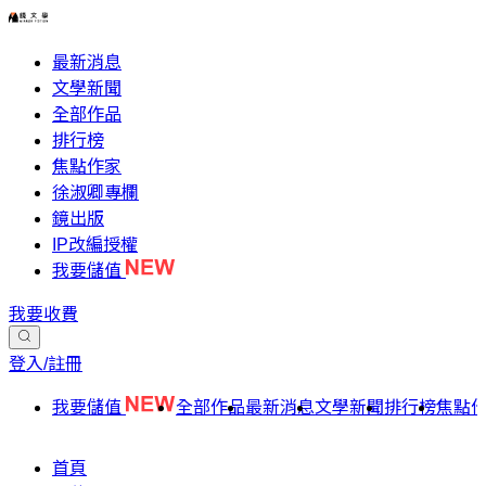
最新消息
文學新聞
全部作品
排行榜
焦點作家
徐淑卿專欄
鏡出版
IP改編授權
我要儲值
我要收費
登入/註冊
我要儲值
全部作品
最新消息
文學新聞
排行榜
焦點
首頁