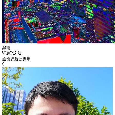
黑雨
1
1
2
誰也追蹤此書單