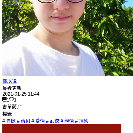
鄭以律
最近更新
2021-01-25 11:44
1
1
書單簡介
標籤
# 冒險
# 奇幻
# 愛情
# 武俠
# 親情
# 搞笑