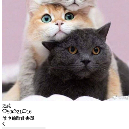
迷南
50
21
16
誰也追蹤此書單