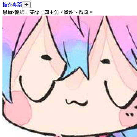
糖衣毒藥
黑道x醫師，雙cp，四主角，微甜、微虐。