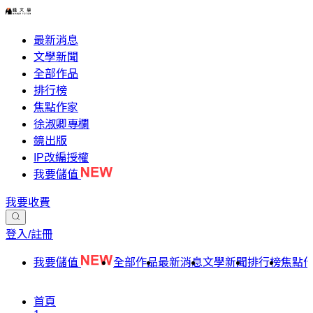
最新消息
文學新聞
全部作品
排行榜
焦點作家
徐淑卿專欄
鏡出版
IP改編授權
我要儲值
我要收費
登入/註冊
我要儲值
全部作品
最新消息
文學新聞
排行榜
焦點
首頁