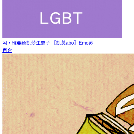
呵，谁要给凯莎生崽子 〖凯莫abo〗
Emo苏
百合