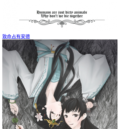
致命占有
安德