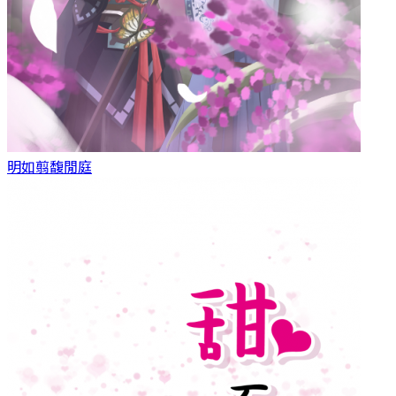
明如翦
馥閒庭