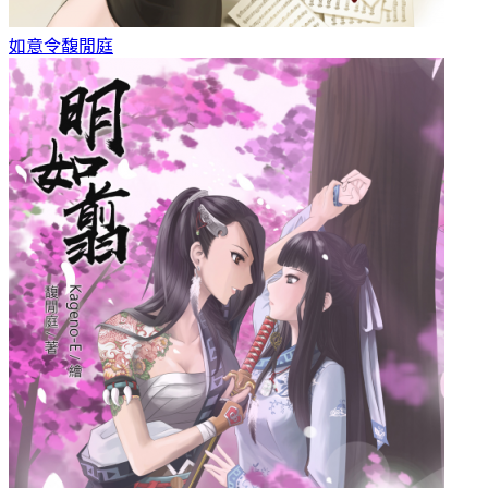
如意令
馥閒庭