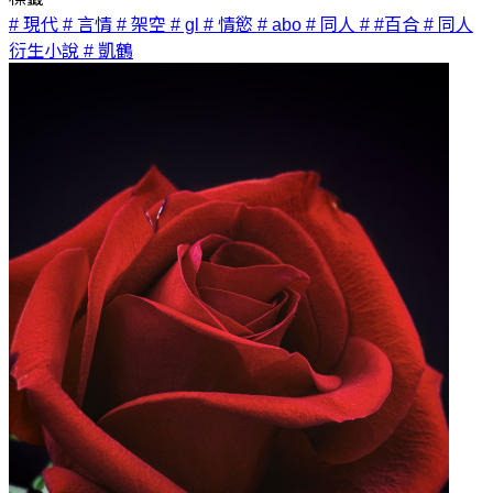
# 現代
# 言情
# 架空
# gl
# 情慾
# abo
# 同人
# #百合
# 同人
衍生小說
# 凱鶴