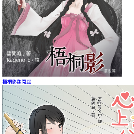
梧桐影
馥閒庭