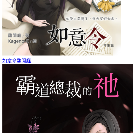
如意令
馥閒庭