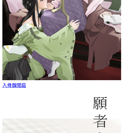
入骨
馥閒庭