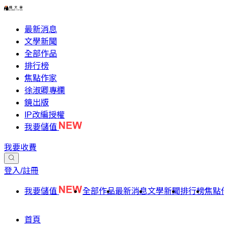
最新消息
文學新聞
全部作品
排行榜
焦點作家
徐淑卿專欄
鏡出版
IP改編授權
我要儲值
我要收費
登入/註冊
我要儲值
全部作品
最新消息
文學新聞
排行榜
焦點
首頁