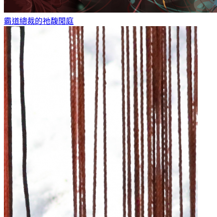
霸道總裁的祂
馥閒庭