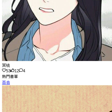
冥镜
53
12
4
熱門書單
百合