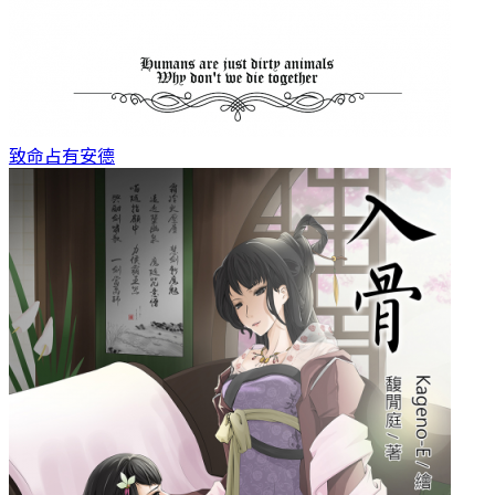
致命占有
安德