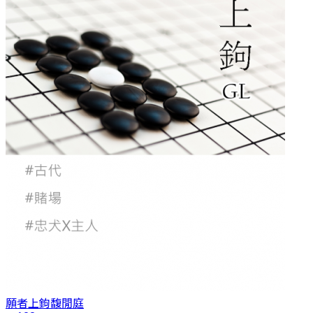
願者上鉤
馥閒庭