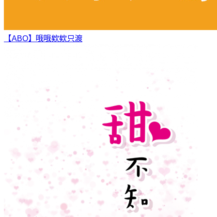
【ABO】哦哦欸欸
只渡