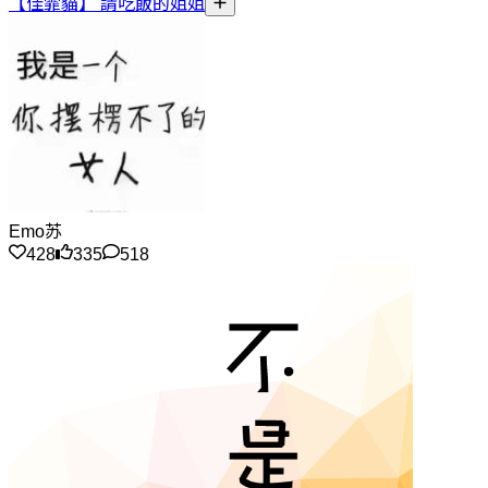
【佳霏貓】 請吃飯的姐姐
Emo苏
428
335
518