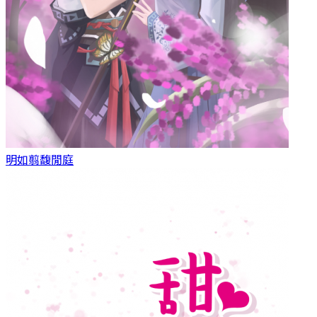
明如翦
馥閒庭