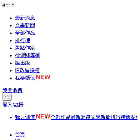
最新消息
文學新聞
全部作品
排行榜
焦點作家
徐淑卿專欄
鏡出版
IP改編授權
我要儲值
我要收費
登入/註冊
我要儲值
全部作品
最新消息
文學新聞
排行榜
焦點
首頁