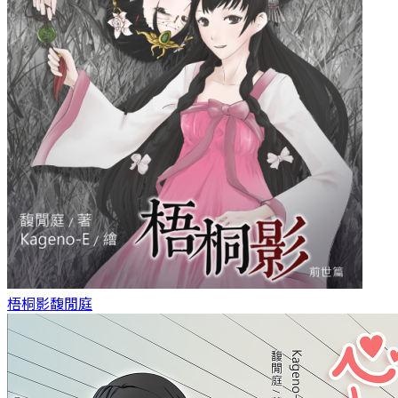
梧桐影
馥閒庭