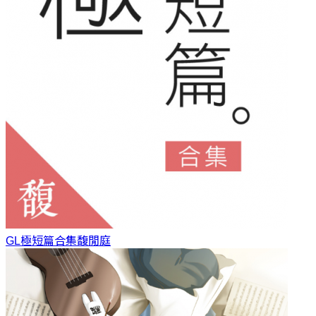
GL極短篇合集
馥閒庭