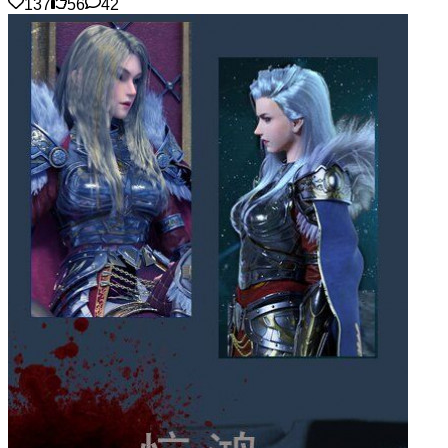
137
56
42