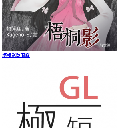
梧桐影
馥閒庭