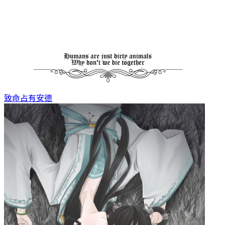
致命占有
安德