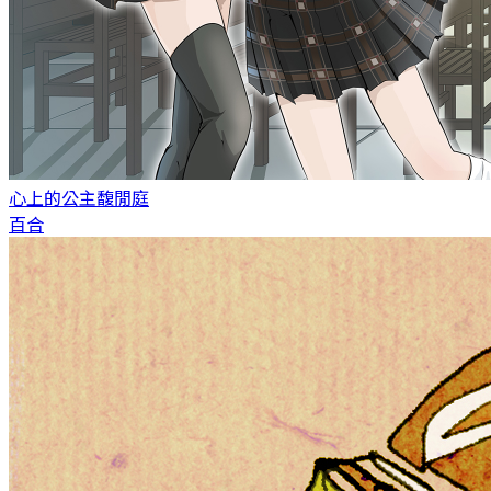
心上的公主
馥閒庭
百合