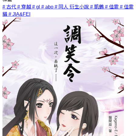
# 古代
# 穿越
# gl
# abo
# 同人 衍生小說
# 凱鶴
# 佳霏
# 佳霏
貓
# JIA&FEI