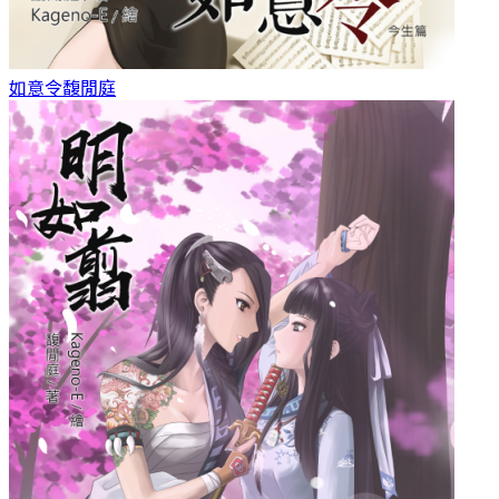
如意令
馥閒庭