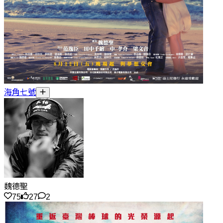
海角七號
魏德聖
75
27
2