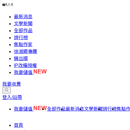
最新消息
文學新聞
全部作品
排行榜
焦點作家
徐淑卿專欄
鏡出版
IP改編授權
我要儲值
我要收費
登入/註冊
我要儲值
全部作品
最新消息
文學新聞
排行榜
焦點
首頁