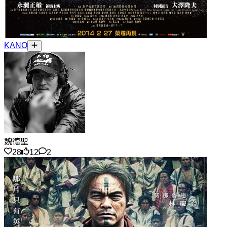
KANO
魏德聖
28
12
2