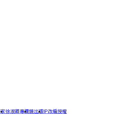
作家
徐淑卿專欄
鏡出版
IP改編授權