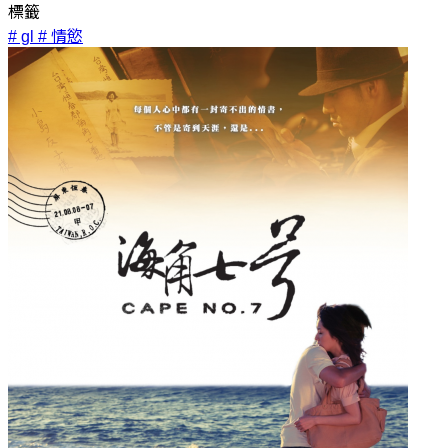
標籤
# gl
# 情慾