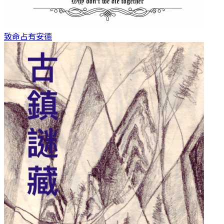
致命占有
安德