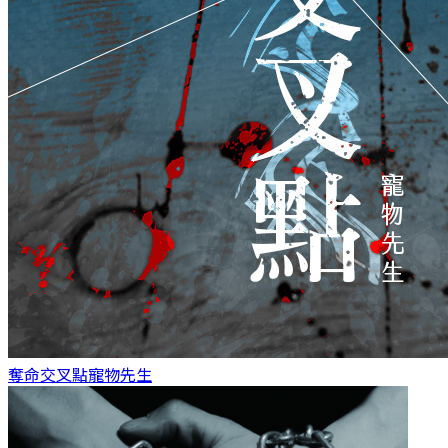
奪命交叉點
寵物先生