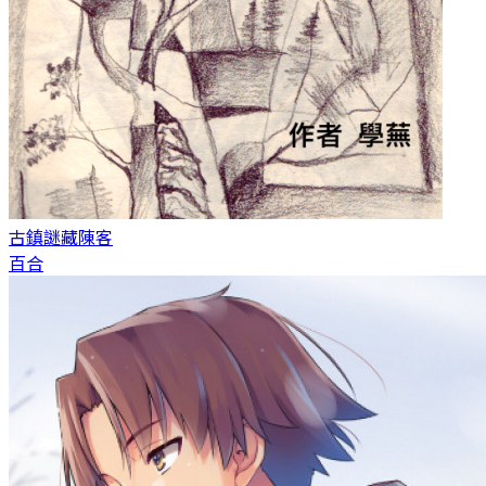
古鎮謎藏
陳客
百合