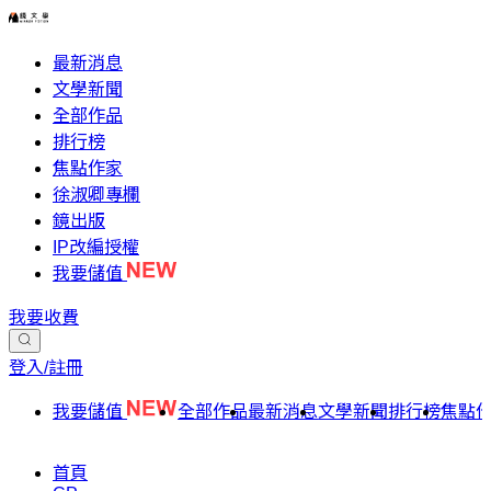
最新消息
文學新聞
全部作品
排行榜
焦點作家
徐淑卿專欄
鏡出版
IP改編授權
我要儲值
我要收費
登入/註冊
我要儲值
全部作品
最新消息
文學新聞
排行榜
焦點
首頁