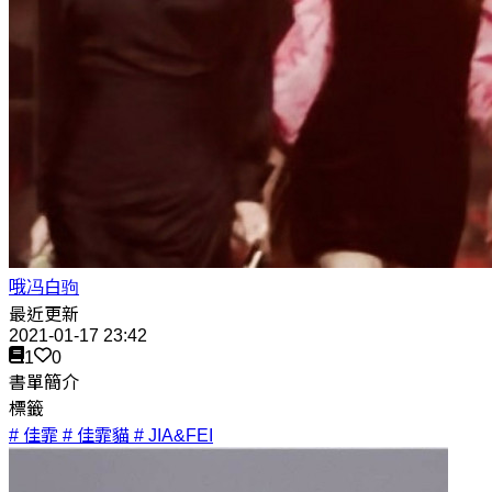
哦冯白驹
最近更新
2021-01-17 23:42
1
0
書單簡介
標籤
# 佳霏
# 佳霏貓
# JIA&FEI