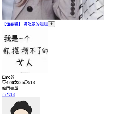
【佳霏貓】 請吃飯的姐姐
Emo苏
428
335
518
熱門書單
百合18