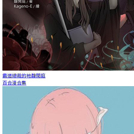
霸道總裁的祂
馥閒庭
百合漫合集