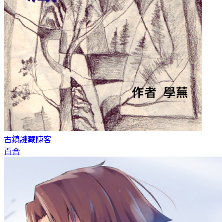
古鎮謎藏
陳客
百合