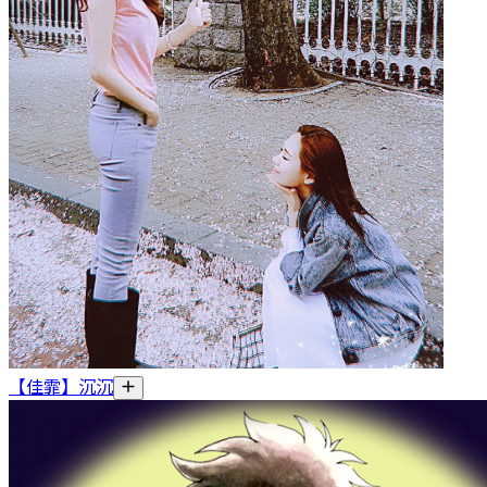
【佳霏】沉沉