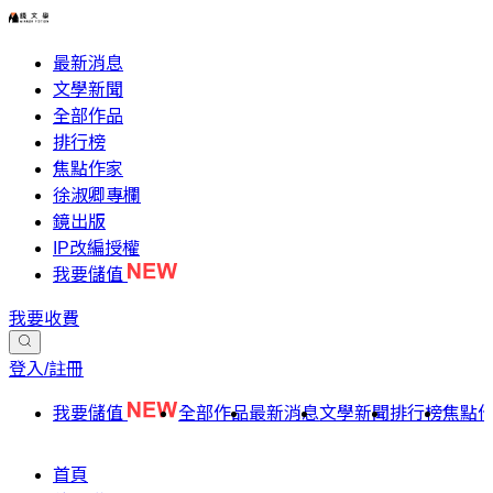
最新消息
文學新聞
全部作品
排行榜
焦點作家
徐淑卿專欄
鏡出版
IP改編授權
我要儲值
我要收費
登入/註冊
我要儲值
全部作品
最新消息
文學新聞
排行榜
焦點
首頁