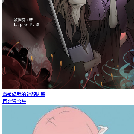
霸道總裁的祂
馥閒庭
百合漫合集