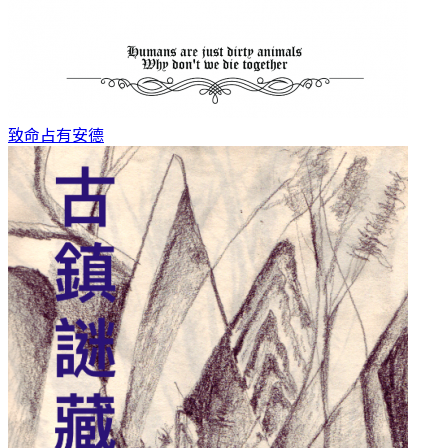
致命占有
安德