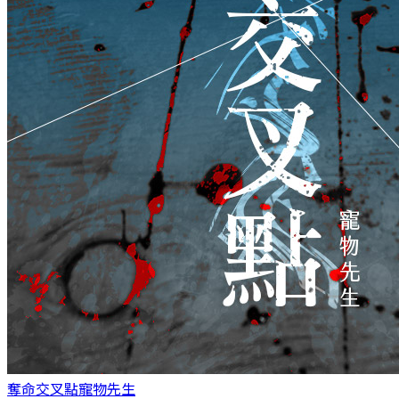
奪命交叉點
寵物先生