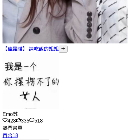
【佳霏貓】 請吃飯的姐姐
Emo苏
428
335
518
熱門書單
百合18