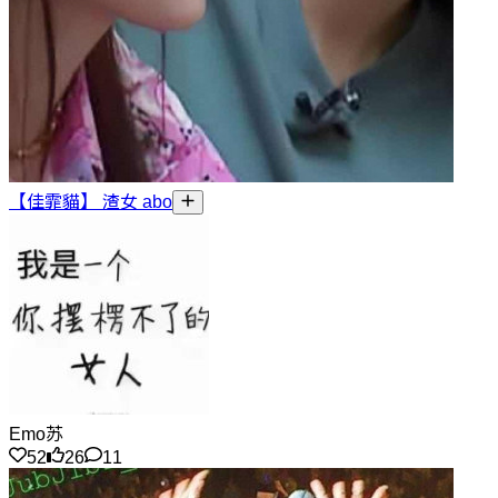
【佳霏貓】 渣女 abo
Emo苏
52
26
11