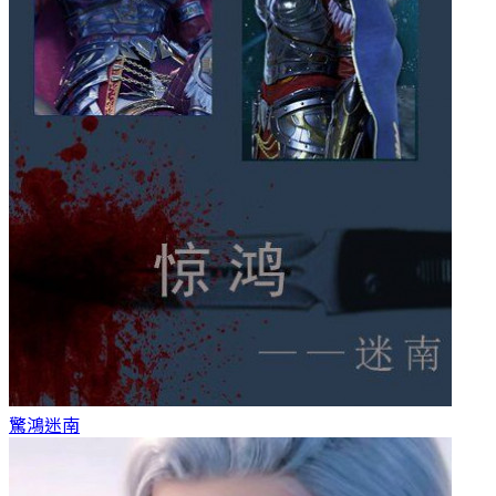
驚鴻
迷南