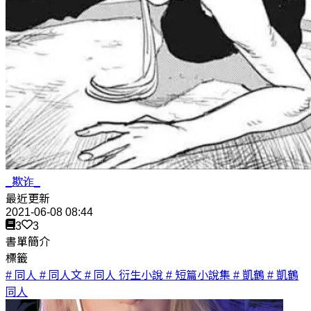
_欺诈_
最近更新
2021-06-08 08:44
3
3
書單簡介
標籤
# 同人
# 同人文
# 同人 衍生小說
# 短篇小說集
# 凱鶴
# 凱鶴
同人