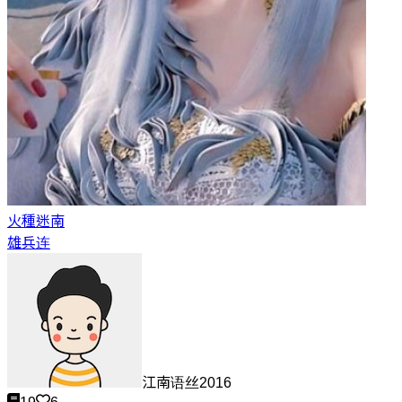
火種
迷南
雄兵连
江南语丝2016