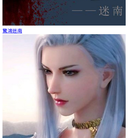
驚鴻
迷南