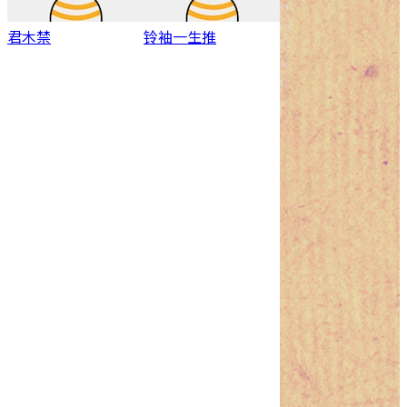
君木禁
铃袖一生推