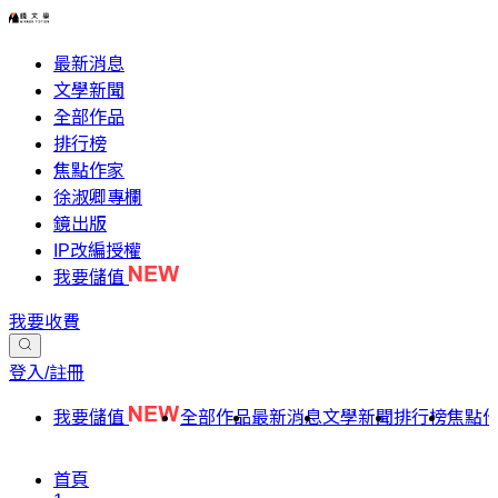
最新消息
文學新聞
全部作品
排行榜
焦點作家
徐淑卿專欄
鏡出版
IP改編授權
我要儲值
我要收費
登入/註冊
我要儲值
全部作品
最新消息
文學新聞
排行榜
焦點
首頁