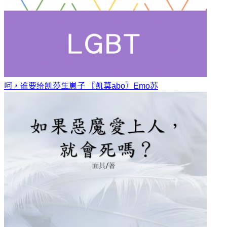
呵，谁要给凯莎生崽子 〖凯莫abo〗
Emo苏