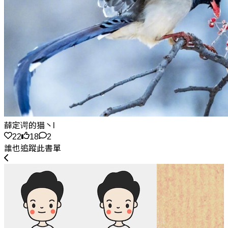
薛定谔的猫丶l
22
18
2
誰也追蹤此書單