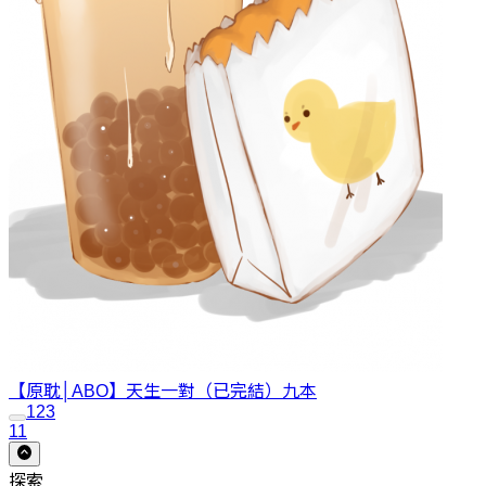
【原耽│ABO】天生一對（已完結）
九本
1
2
3
11
探索