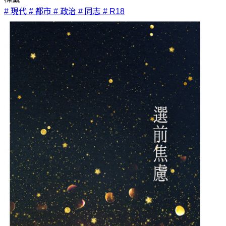
# 現代
# 都市
# 政治
# 同志
# R18