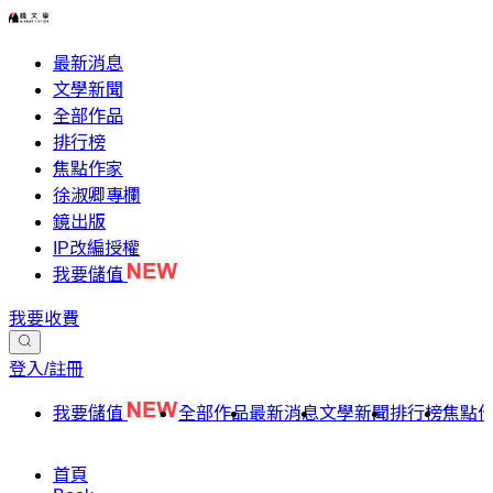
最新消息
文學新聞
全部作品
排行榜
焦點作家
徐淑卿專欄
鏡出版
IP改編授權
我要儲值
我要收費
登入/註冊
我要儲值
全部作品
最新消息
文學新聞
排行榜
焦點
首頁