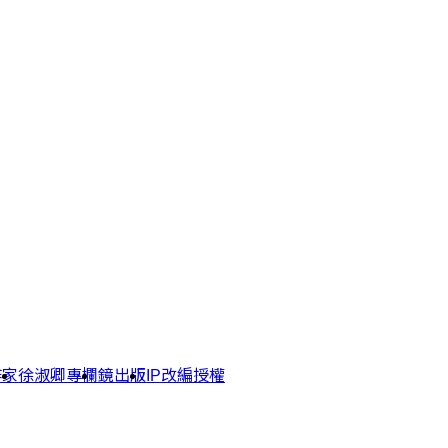
作家
徐淑卿專欄
鏡出版
IP改編授權