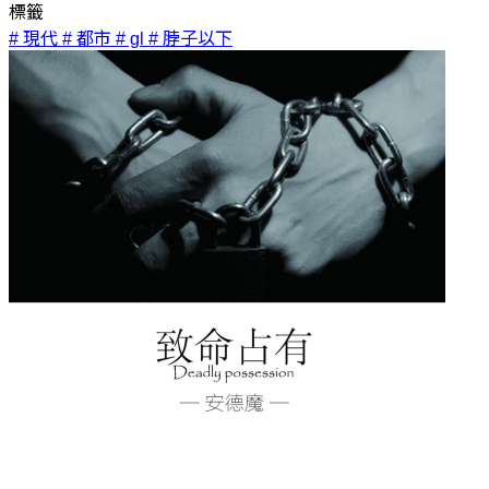
標籤
# 現代
# 都市
# gl
# 脖子以下