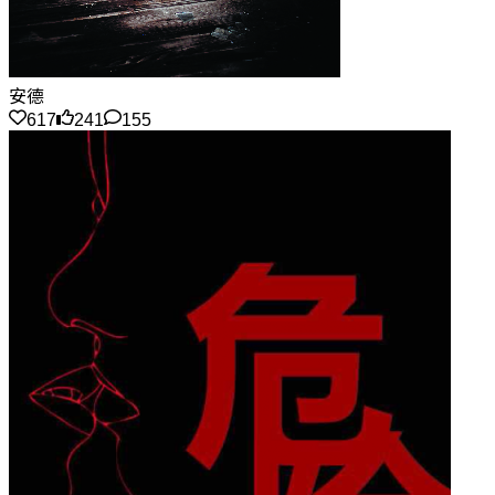
安德
617
241
155