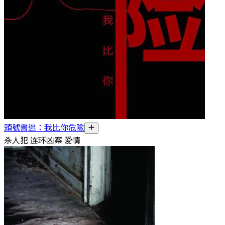
頭號書迷：我比你危險
杀人犯 连环凶案 爱情