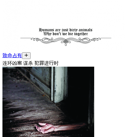
致命占有
连环凶案 谋杀 犯罪进行时