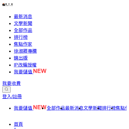
最新消息
文學新聞
全部作品
排行榜
焦點作家
徐淑卿專欄
鏡出版
IP改編授權
我要儲值
我要收費
登入/註冊
我要儲值
全部作品
最新消息
文學新聞
排行榜
焦點
首頁