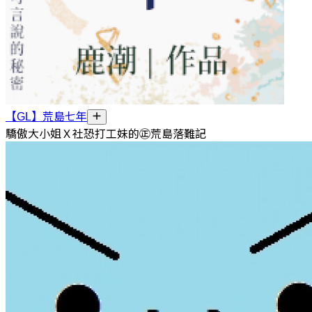
【GL】荒島七年
驕傲大小姐Ｘ社恐打工妹的㊣荒島落難記