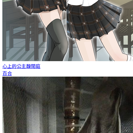
心上的公主
馥閒庭
百合