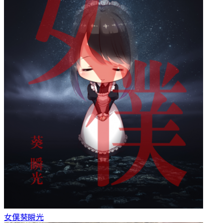
女僕
葵瞬光