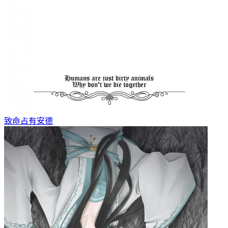
致命占有
安德