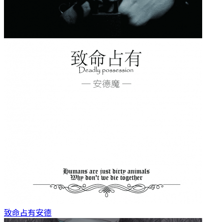
致命占有
安德