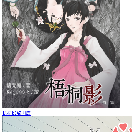
梧桐影
馥閒庭