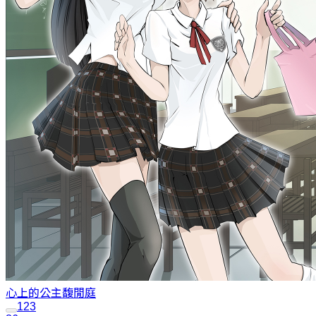
心上的公主
馥閒庭
1
2
3