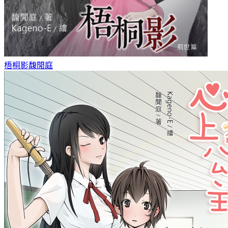
梧桐影
馥閒庭