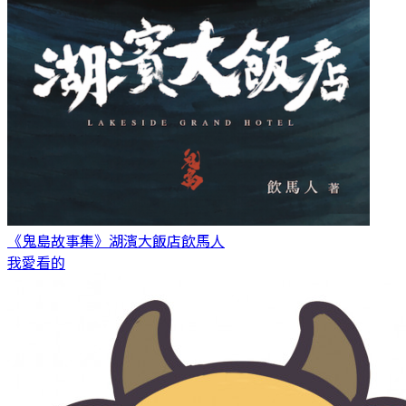
《鬼島故事集》湖濱大飯店
飲馬人
我愛看的