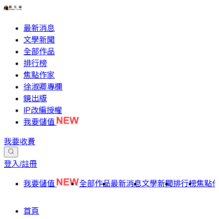
最新消息
文學新聞
全部作品
排行榜
焦點作家
徐淑卿專欄
鏡出版
IP改編授權
我要儲值
我要收費
登入/註冊
我要儲值
全部作品
最新消息
文學新聞
排行榜
焦點
首頁