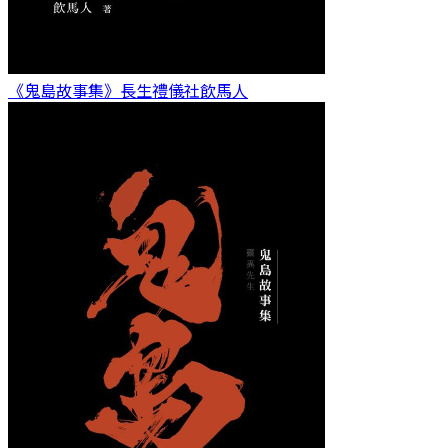
《鬼島故事集》長生禮儀社
飲馬人