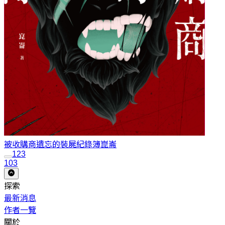
被收購商遺忘的裝屍紀錄簿
崑崙
1
2
3
103
探索
最新消息
作者一覽
關於