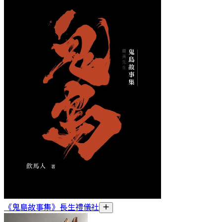
《鬼島故事集》長生禮儀社