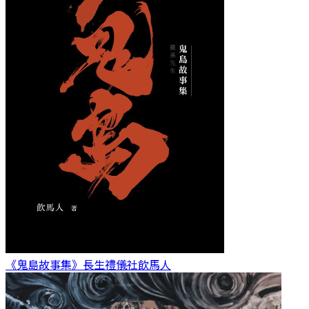
《鬼島故事集》長生禮儀社
飲馬人