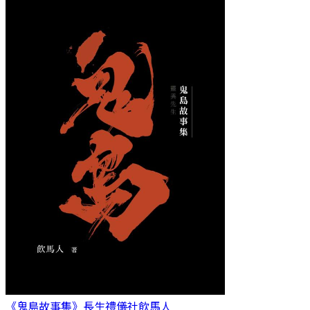
《鬼島故事集》長生禮儀社
飲馬人