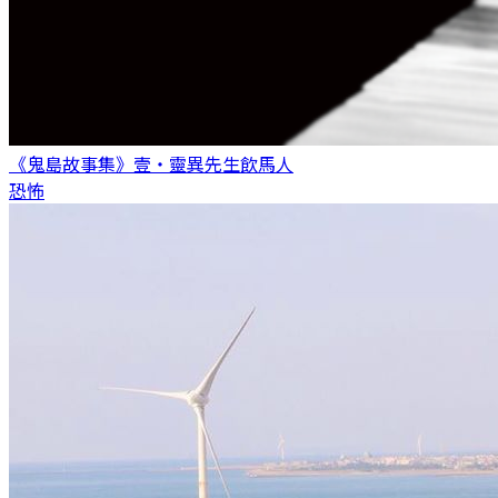
《鬼島故事集》壹・靈異先生
飲馬人
恐怖