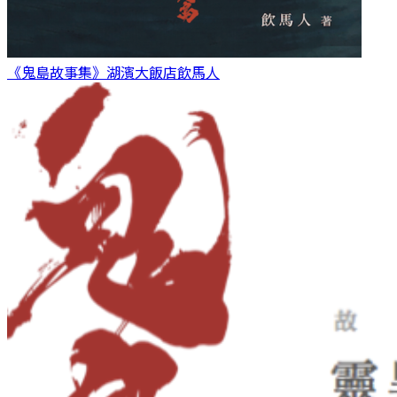
《鬼島故事集》湖濱大飯店
飲馬人