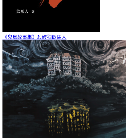
《鬼島故事集》殺破狼
飲馬人