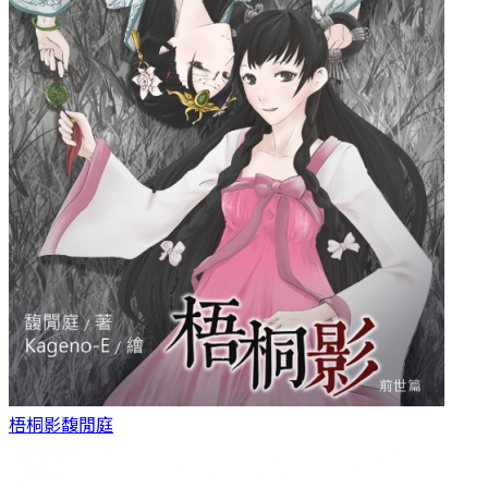
梧桐影
馥閒庭