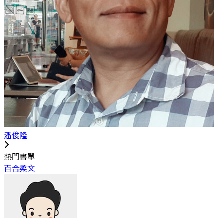
潘俊隆
熱門書單
百合柔文