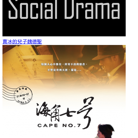
賣冰的兒子
魏德聖