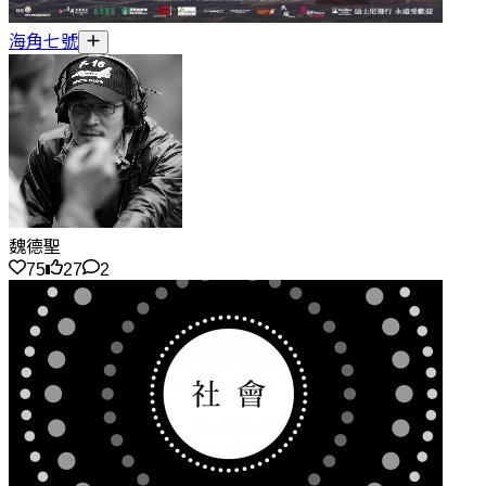
海角七號
魏德聖
75
27
2