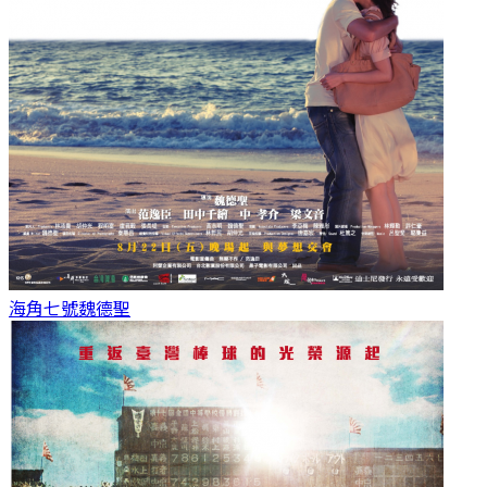
海角七號
魏德聖