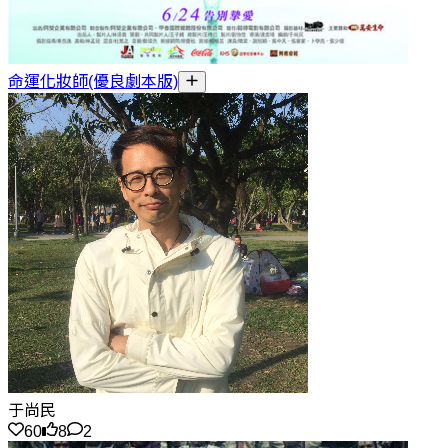
命運化妝師(優良劇本版)
于尚民
60
8
2