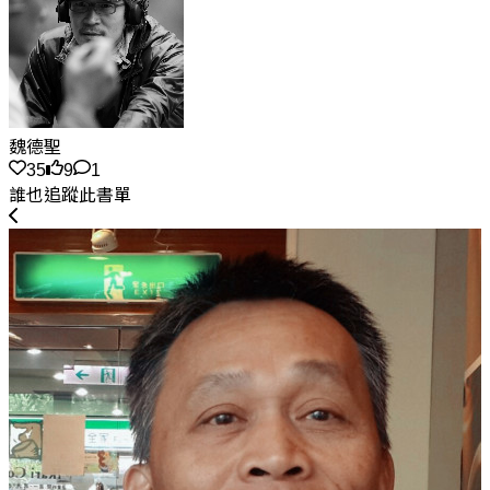
魏德聖
35
9
1
誰也追蹤此書單