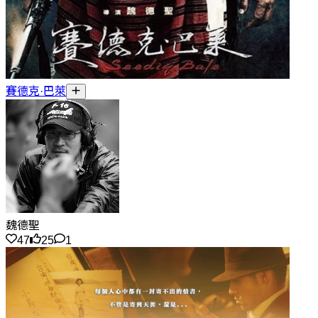
賽德克·巴萊
魏德聖
47
25
1