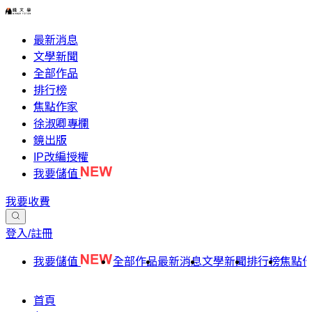
最新消息
文學新聞
全部作品
排行榜
焦點作家
徐淑卿專欄
鏡出版
IP改編授權
我要儲值
我要收費
登入/註冊
我要儲值
全部作品
最新消息
文學新聞
排行榜
焦點
首頁