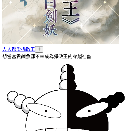
人人都愛攝政王
想當富貴鹹魚卻不幸成為攝政王的穿越社畜