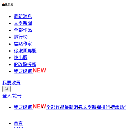
最新消息
文學新聞
全部作品
排行榜
焦點作家
徐淑卿專欄
鏡出版
IP改編授權
我要儲值
我要收費
登入/註冊
我要儲值
全部作品
最新消息
文學新聞
排行榜
焦點
首頁