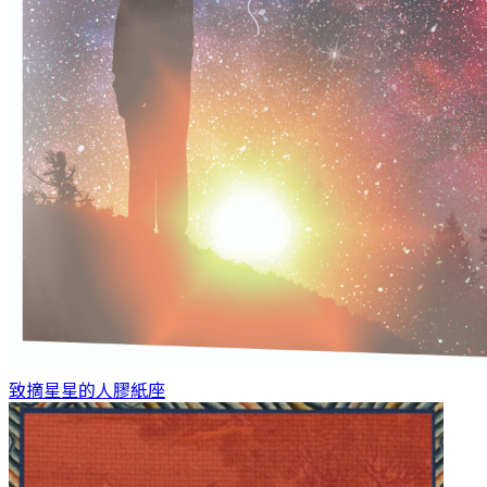
致摘星星的人
膠紙座