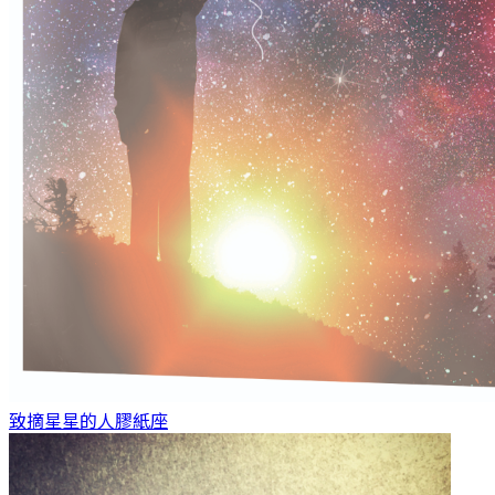
致摘星星的人
膠紙座