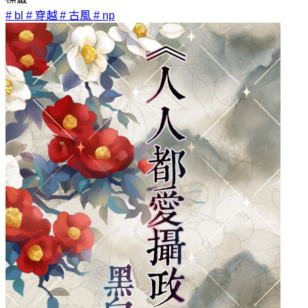
# bl
# 穿越
# 古風
# np