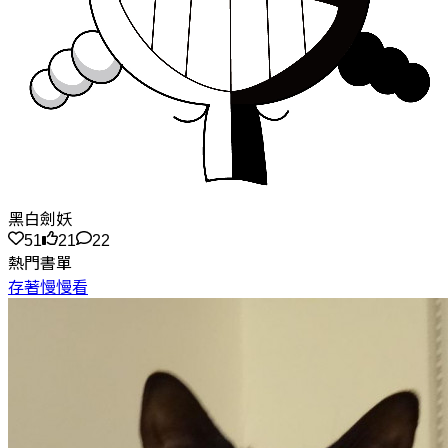
黑白劍妖
51
21
22
熱門書單
存著慢慢看