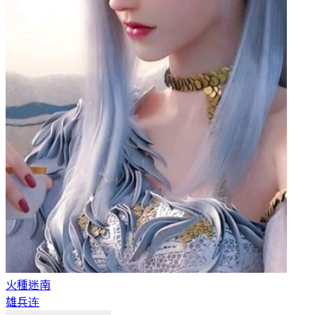
火種
迷南
雄兵连