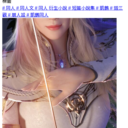
標籤
# 同人
# 同人文
# 同人 衍生小說
# 短篇小說集
# 凱鶴
# 毀三
觀
# 崩人設
# 凱鶴同人