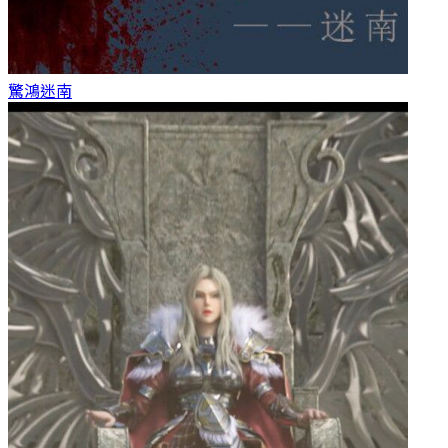
驚鴻
迷南