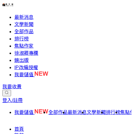
最新消息
文學新聞
全部作品
排行榜
焦點作家
徐淑卿專欄
鏡出版
IP改編授權
我要儲值
我要收費
登入/註冊
我要儲值
全部作品
最新消息
文學新聞
排行榜
焦點
首頁