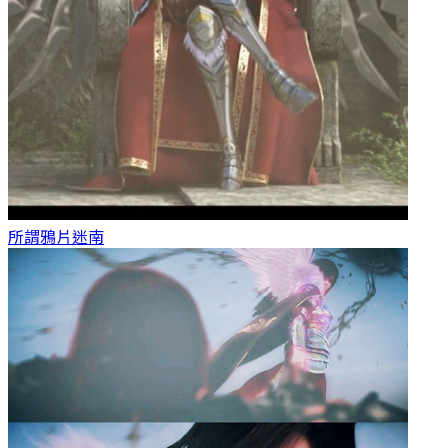
所謂鴉片
迷南