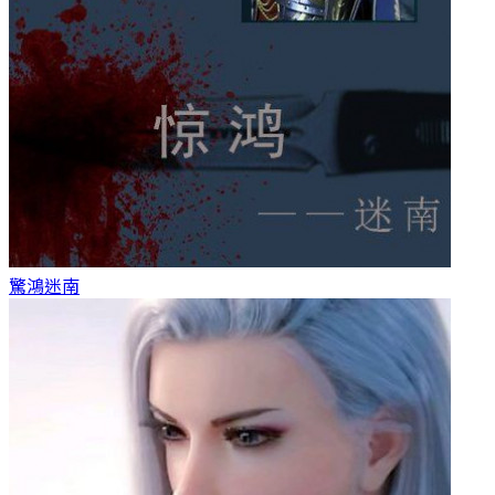
驚鴻
迷南