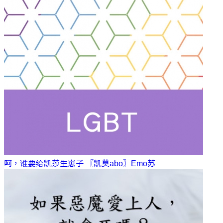
呵，谁要给凯莎生崽子 〖凯莫abo〗
Emo苏