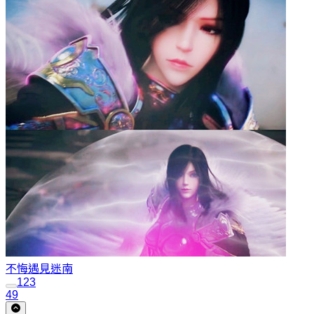
不悔遇見
迷南
1
2
3
49