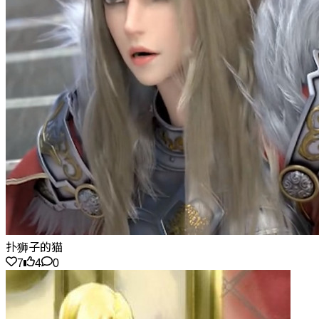
扑狮子的猫
7
4
0