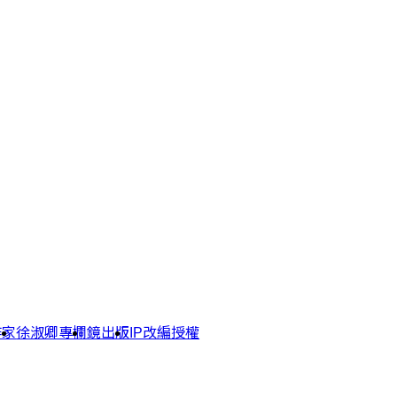
作家
徐淑卿專欄
鏡出版
IP改編授權