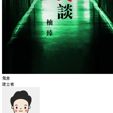
鬼舍
建立者