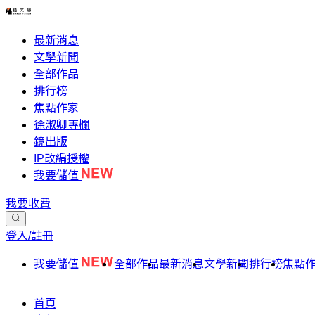
最新消息
文學新聞
全部作品
排行榜
焦點作家
徐淑卿專欄
鏡出版
IP改編授權
我要儲值
我要收費
登入/註冊
我要儲值
全部作品
最新消息
文學新聞
排行榜
焦點
首頁