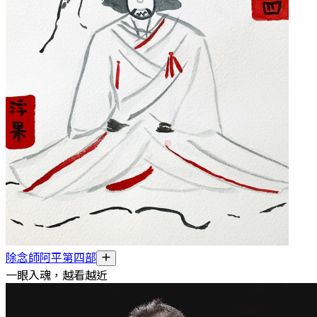
除念師阿平第四部
一眼入魂，越看越近