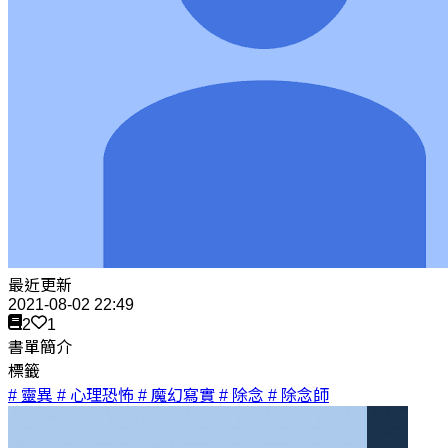
最近更新
2021-08-02 22:49
2
1
書單簡介
標籤
# 靈異
# 心理恐怖
# 魔幻寫實
# 除念
# 除念師