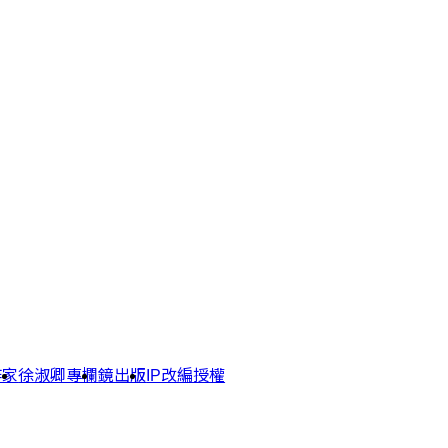
作家
徐淑卿專欄
鏡出版
IP改編授權