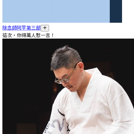
除念師阿平第三部
這次，你得萬人懟一言！