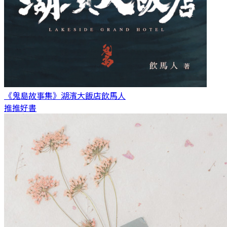
《鬼島故事集》湖濱大飯店
飲馬人
推推好書