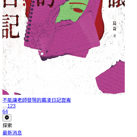
不能讓老師發現的霸凌日記
崑崙
1
2
3
64
探索
最新消息