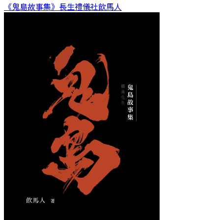
《鬼島故事集》長生禮儀社
飲馬人