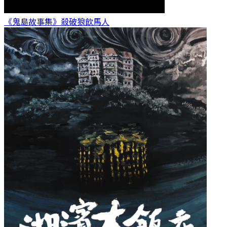
《鬼島故事集》殺破狼
飲馬人