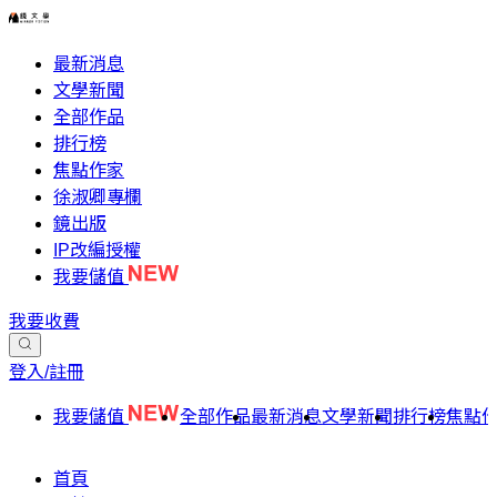
最新消息
文學新聞
全部作品
排行榜
焦點作家
徐淑卿專欄
鏡出版
IP改編授權
我要儲值
我要收費
登入/註冊
我要儲值
全部作品
最新消息
文學新聞
排行榜
焦點
首頁