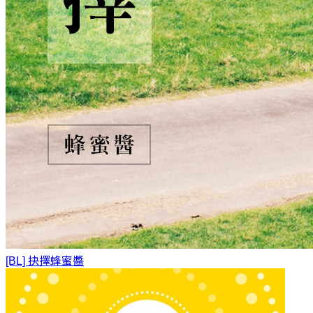
[BL] 抉擇
蜂蜜醬