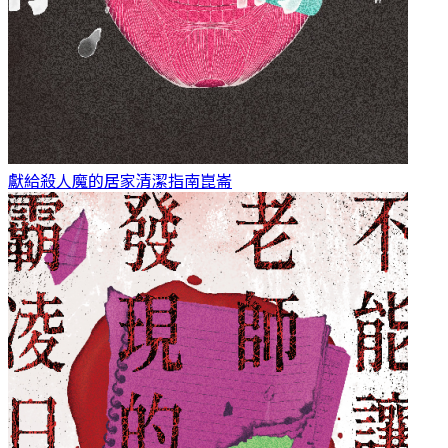
獻給殺人魔的居家清潔指南
崑崙