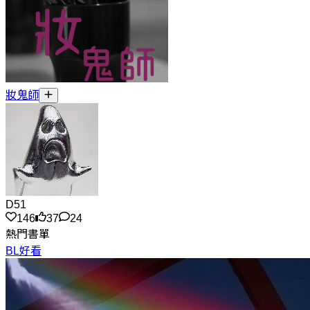
妝鬼師
D51
146
37
24
熱門書單
BL好看