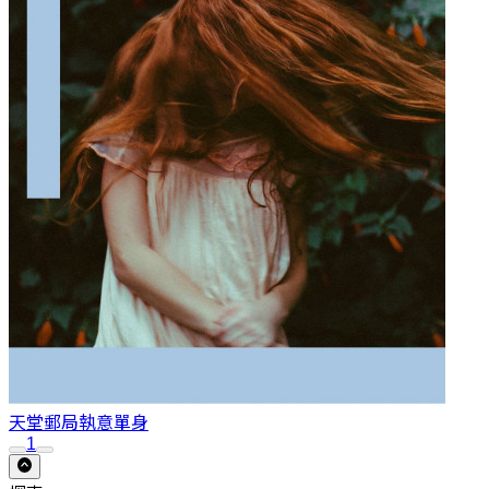
天堂郵局
執意單身
1