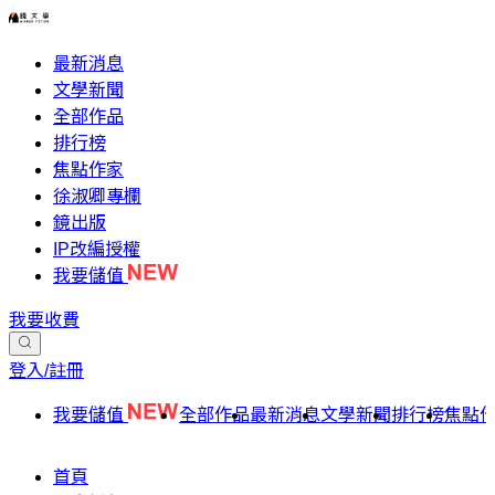
最新消息
文學新聞
全部作品
排行榜
焦點作家
徐淑卿專欄
鏡出版
IP改編授權
我要儲值
我要收費
登入/註冊
我要儲值
全部作品
最新消息
文學新聞
排行榜
焦點
首頁