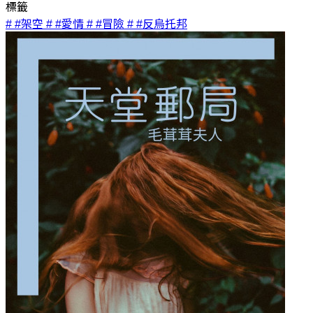
標籤
# #架空
# #愛情
# #冒險
# #反烏托邦