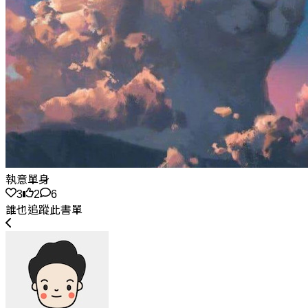
執意單身
3
2
6
誰也追蹤此書單