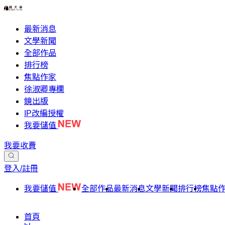
最新消息
文學新聞
全部作品
排行榜
焦點作家
徐淑卿專欄
鏡出版
IP改編授權
我要儲值
我要收費
登入/註冊
我要儲值
全部作品
最新消息
文學新聞
排行榜
焦點
首頁