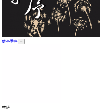
藍亭季序
林落