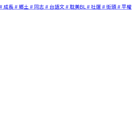
# 成長
# 鄉土
# 同志
# 台語文
# 耽美BL
# 社運
# 街頭
# 平權