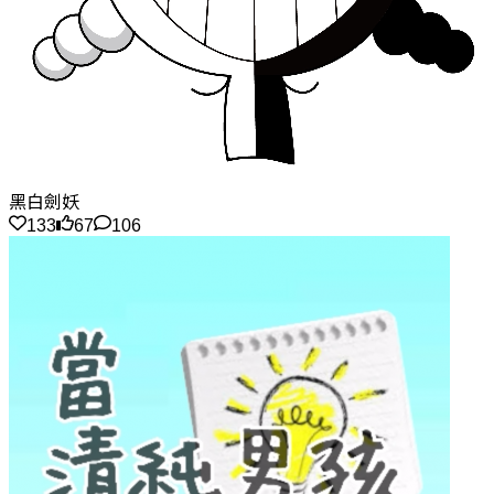
黑白劍妖
133
67
106