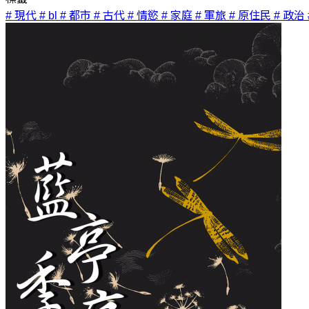
# 現代
# bl
# 都市
# 古代
# 情慾
# 家庭
# 軍旅
# 原住民
# 政治