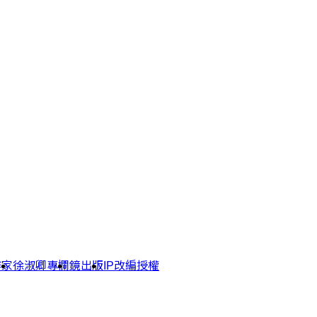
作家
徐淑卿專欄
鏡出版
IP改編授權