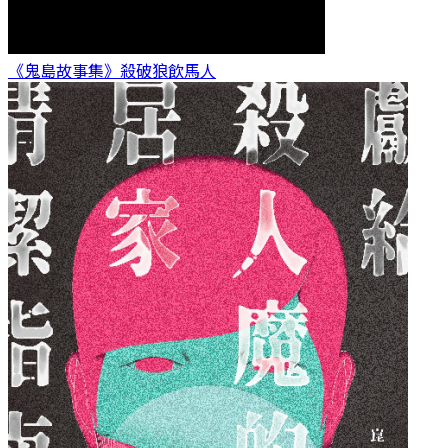
《鬼島故事集》殺破狼
飲馬人