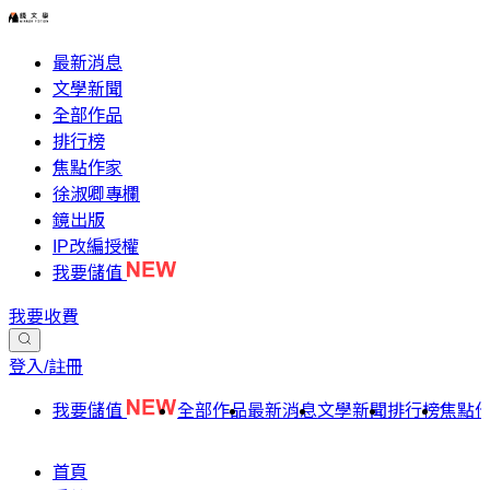
最新消息
文學新聞
全部作品
排行榜
焦點作家
徐淑卿專欄
鏡出版
IP改編授權
我要儲值
我要收費
登入/註冊
我要儲值
全部作品
最新消息
文學新聞
排行榜
焦點
首頁