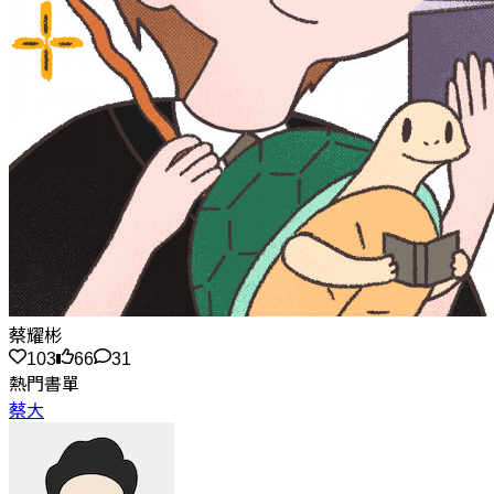
蔡耀彬
103
66
31
熱門書單
蔡大