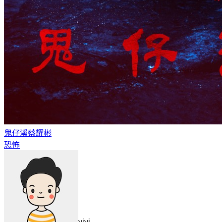
鬼仔溪
蔡耀彬
恐怖
yiyi