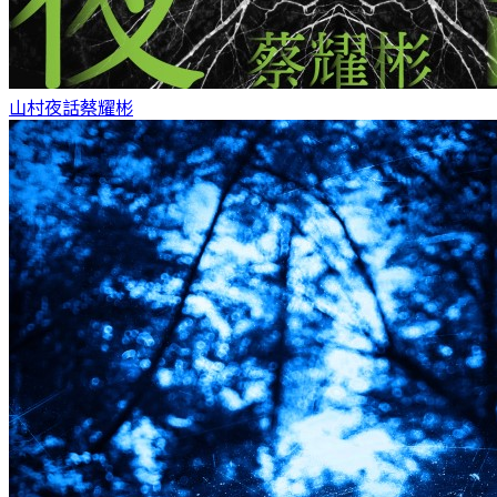
山村夜話
蔡耀彬