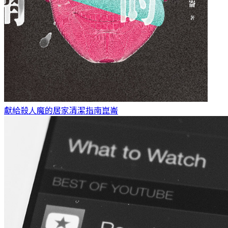
獻給殺人魔的居家清潔指南
崑崙