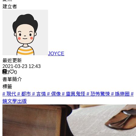
建立者
JOYCE
最近更新
2021-03-23 12:43
3
0
書單簡介
標籤
# 現代
# 都市
# 言情
# 偶像
# 靈異鬼怪
# 恐怖驚悚
# 娛樂圈
#
鏡文學出版