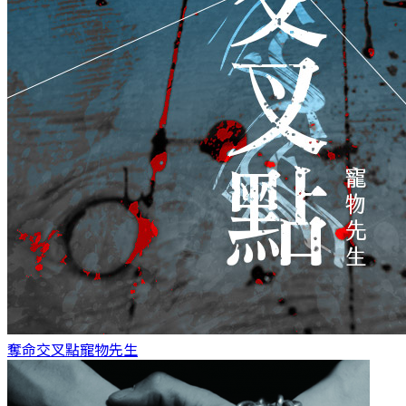
奪命交叉點
寵物先生