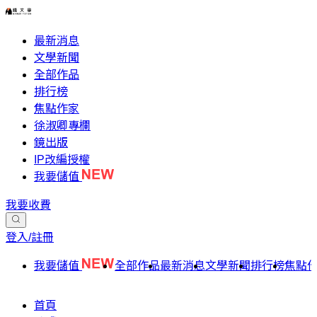
最新消息
文學新聞
全部作品
排行榜
焦點作家
徐淑卿專欄
鏡出版
IP改編授權
我要儲值
我要收費
登入/註冊
我要儲值
全部作品
最新消息
文學新聞
排行榜
焦點
首頁