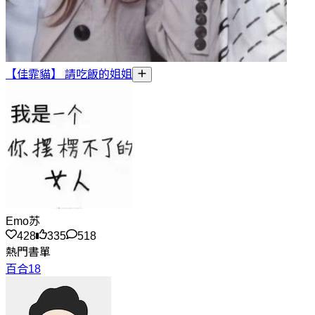
【佳霏貓】 請吃飯的姐姐
Emo苏
428
335
518
熱門書單
百合18