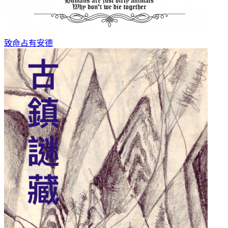
致命占有
安德