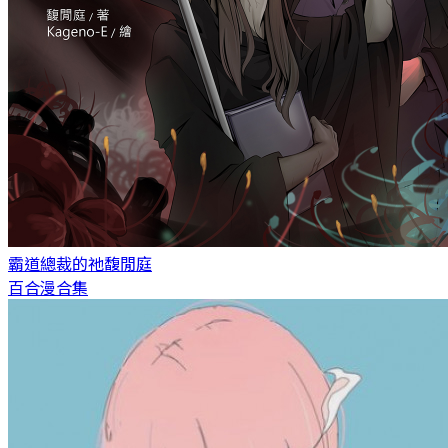
霸道總裁的祂
馥閒庭
百合漫合集