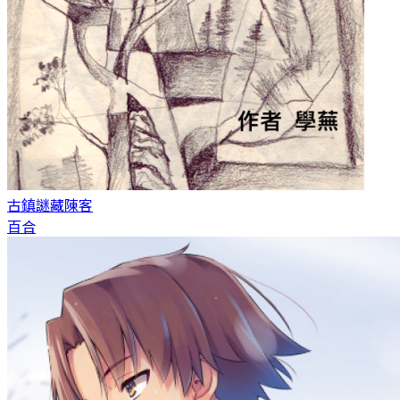
古鎮謎藏
陳客
百合