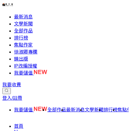
最新消息
文學新聞
全部作品
排行榜
焦點作家
徐淑卿專欄
鏡出版
IP改編授權
我要儲值
我要收費
登入/註冊
我要儲值
全部作品
最新消息
文學新聞
排行榜
焦點
首頁