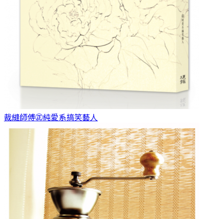
裁縫師傅
㊣純愛系搞笑藝人