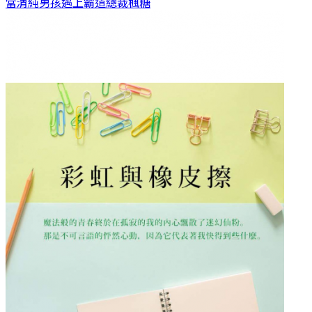
當清純男孩遇上霸道總裁
楓糖