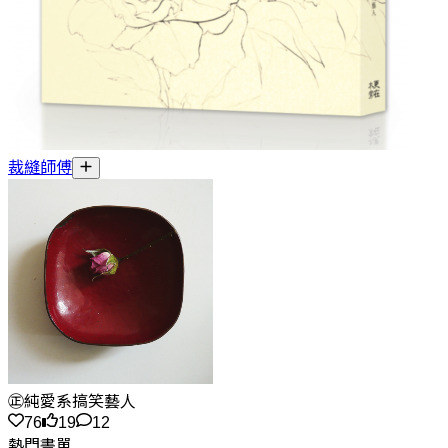
裁縫師傅
㊣純愛系搞笑藝人
76
19
12
熱門書單