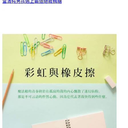
當清純男孩遇上霸道總裁
楓糖