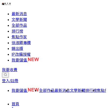
最新消息
文學新聞
全部作品
排行榜
焦點作家
徐淑卿專欄
鏡出版
IP改編授權
我要儲值
我要收費
登入/註冊
我要儲值
全部作品
最新消息
文學新聞
排行榜
焦點
首頁