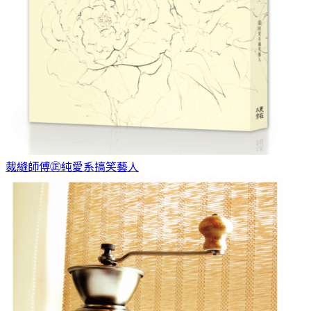
裁縫師傅
㊣純愛系搞笑藝人