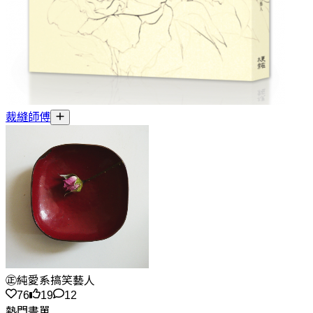
裁縫師傅
㊣純愛系搞笑藝人
76
19
12
熱門書單