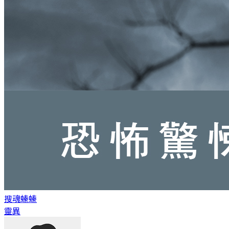
搜魂
螓螓
靈異