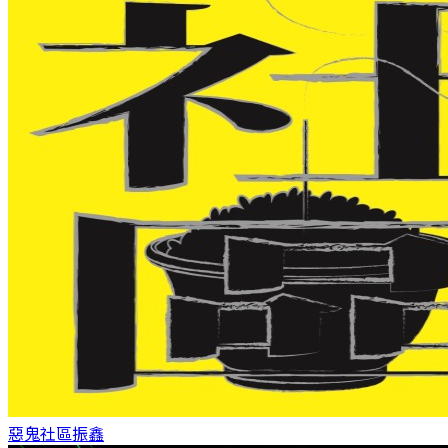
惡鬼社區
振鑫