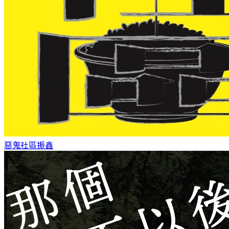
惡鬼社區
振鑫