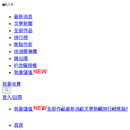
最新消息
文學新聞
全部作品
排行榜
焦點作家
徐淑卿專欄
鏡出版
IP改編授權
我要儲值
我要收費
登入/註冊
我要儲值
全部作品
最新消息
文學新聞
排行榜
焦點
首頁