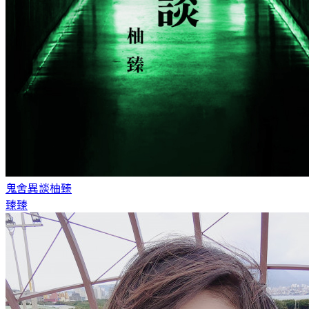
鬼舍異談
柚臻
臻臻