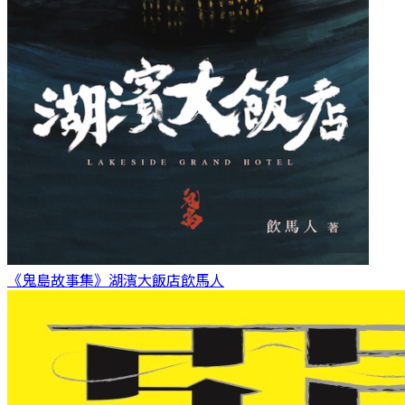
《鬼島故事集》湖濱大飯店
飲馬人