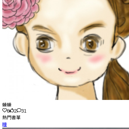
螓螓
6
2
31
熱門書單
瞳