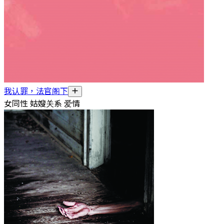
我认罪，法官阁下
女同性 姑嫂关系 爱情