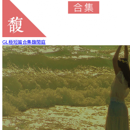
GL極短篇合集
馥閒庭