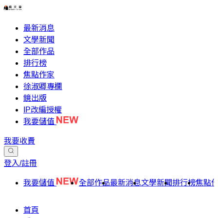
最新消息
文學新聞
全部作品
排行榜
焦點作家
徐淑卿專欄
鏡出版
IP改編授權
我要儲值
我要收費
登入/註冊
我要儲值
全部作品
最新消息
文學新聞
排行榜
焦點
首頁