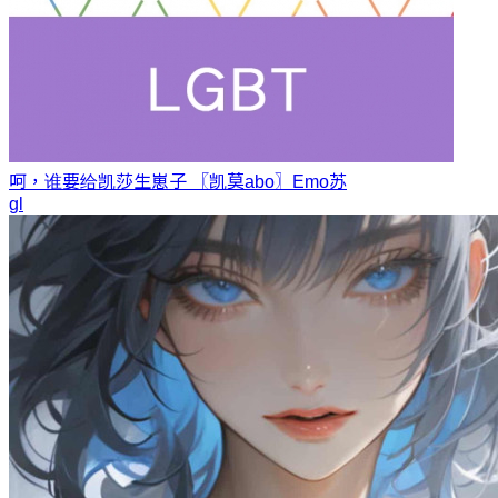
呵，谁要给凯莎生崽子 〖凯莫abo〗
Emo苏
gl