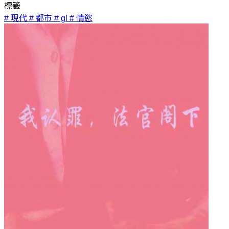
標籤
# 現代
# 都市
# gl
# 情慾