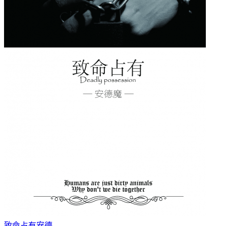
致命占有
安德