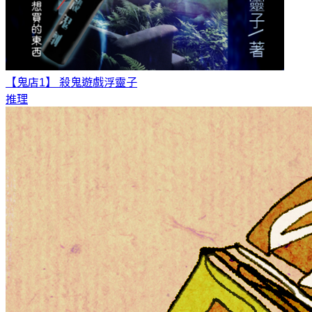
【鬼店1】 殺鬼遊戲
浮靈子
推理