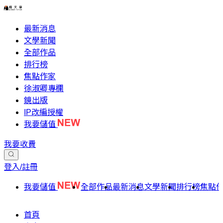
最新消息
文學新聞
全部作品
排行榜
焦點作家
徐淑卿專欄
鏡出版
IP改編授權
我要儲值
我要收費
登入/註冊
我要儲值
全部作品
最新消息
文學新聞
排行榜
焦點
首頁