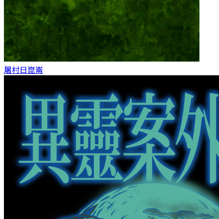
屠村日
崑崙