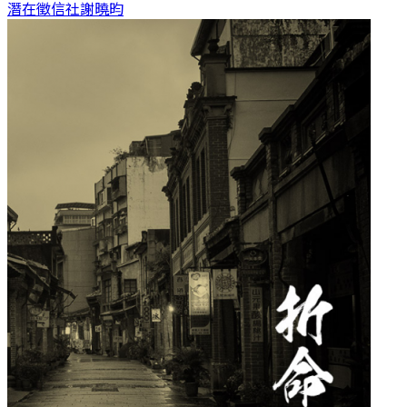
潛在徵信社
謝曉昀