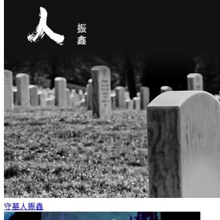
守墓人
振鑫