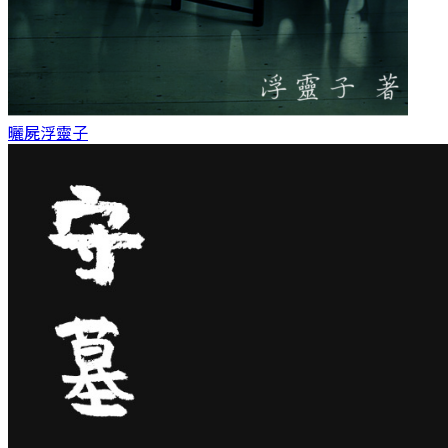
曬屍
浮靈子