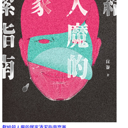
獻給殺人魔的居家清潔指南
崑崙