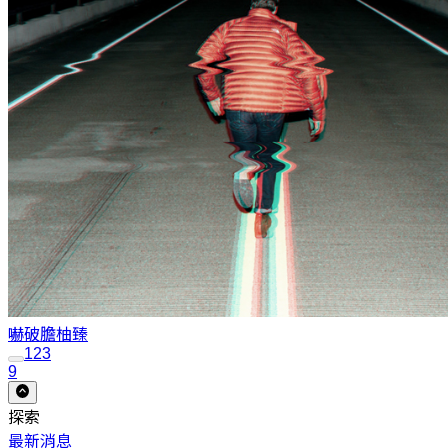
嚇破膽
柚臻
1
2
3
9
探索
最新消息