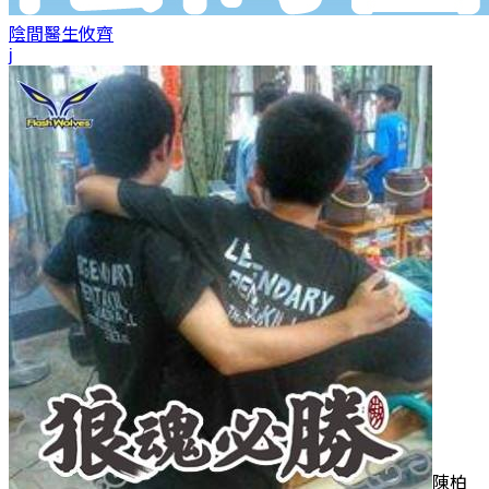
陰間醫生
攸齊
j
陳柏