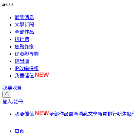
最新消息
文學新聞
全部作品
排行榜
焦點作家
徐淑卿專欄
鏡出版
IP改編授權
我要儲值
我要收費
登入/註冊
我要儲值
全部作品
最新消息
文學新聞
排行榜
焦點
首頁