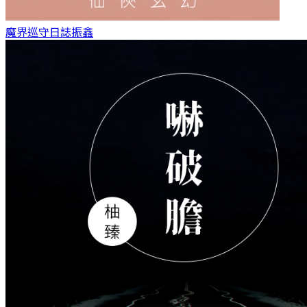
魔界巡守日誌
振鑫