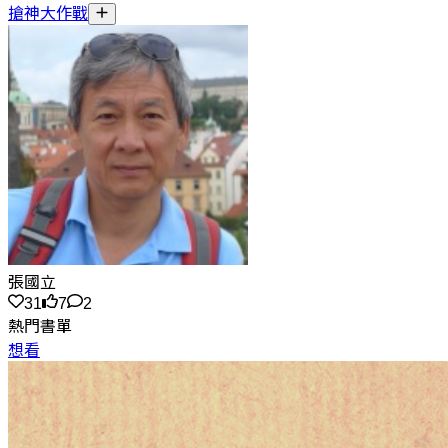
搶神大作戰
張國立
31
7
2
熱門書單
想看