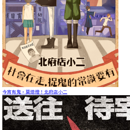
今宵有鬼，莫熄燈！
北府店小二