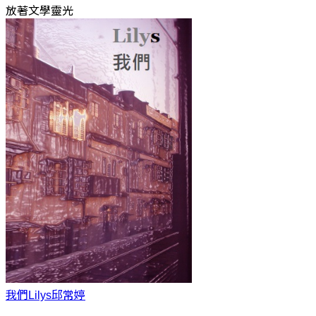
放著文學靈光
我們Lilys
邱常婷