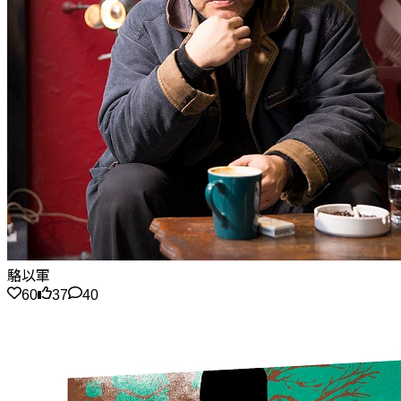
駱以軍
60
37
40