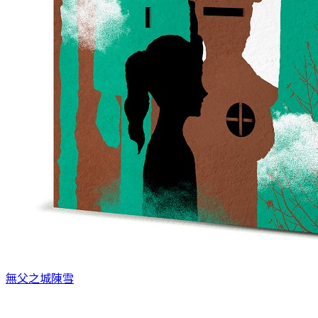
無父之城
陳雪