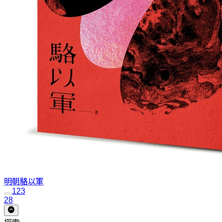
明朝
駱以軍
1
2
3
28