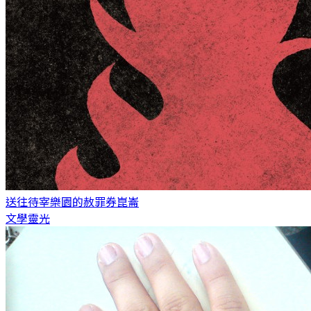
送往待宰樂園的赦罪券
崑崙
文學靈光