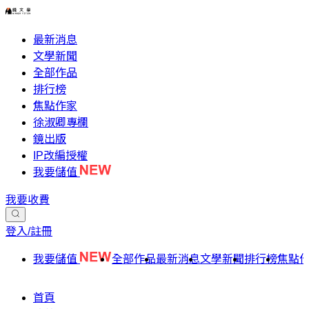
最新消息
文學新聞
全部作品
排行榜
焦點作家
徐淑卿專欄
鏡出版
IP改編授權
我要儲值
我要收費
登入/註冊
我要儲值
全部作品
最新消息
文學新聞
排行榜
焦點
首頁