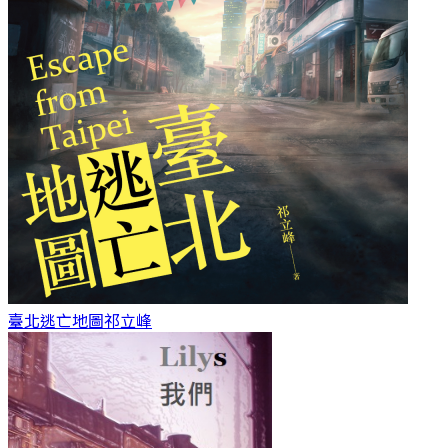
臺北逃亡地圖
祁立峰