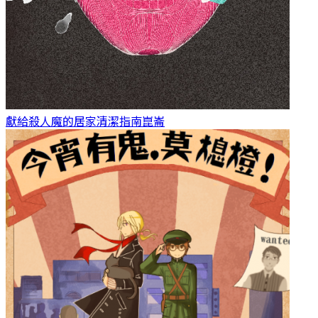
獻給殺人魔的居家清潔指南
崑崙