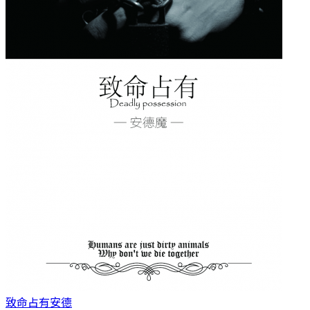
致命占有
安德