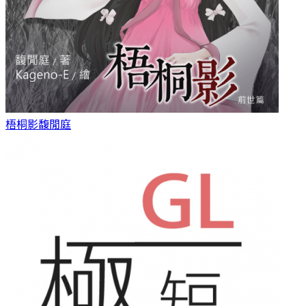
梧桐影
馥閒庭