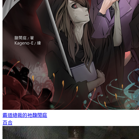
霸道總裁的祂
馥閒庭
百合