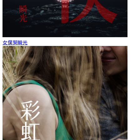
女僕
葵瞬光