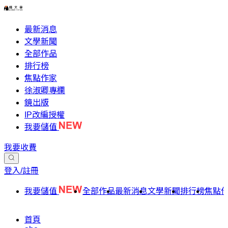
最新消息
文學新聞
全部作品
排行榜
焦點作家
徐淑卿專欄
鏡出版
IP改編授權
我要儲值
我要收費
登入/註冊
我要儲值
全部作品
最新消息
文學新聞
排行榜
焦點
首頁