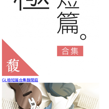
GL極短篇合集
馥閒庭