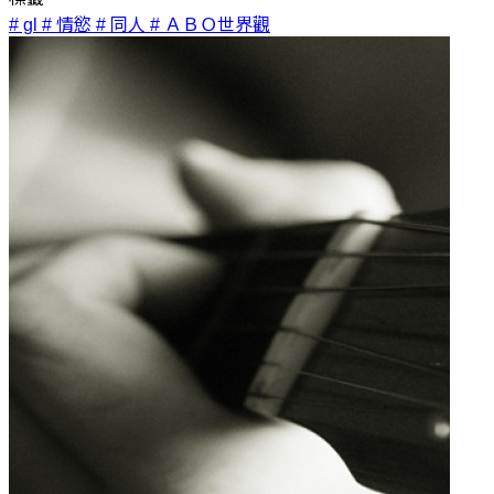
# gl
# 情慾
# 同人
# ＡＢＯ世界觀