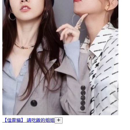
【佳霏貓】 請吃飯的姐姐