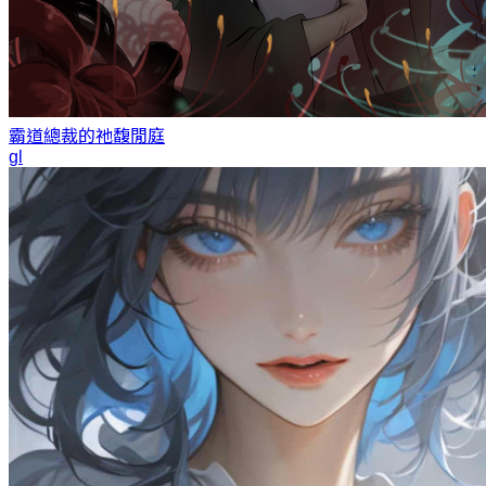
霸道總裁的祂
馥閒庭
gl