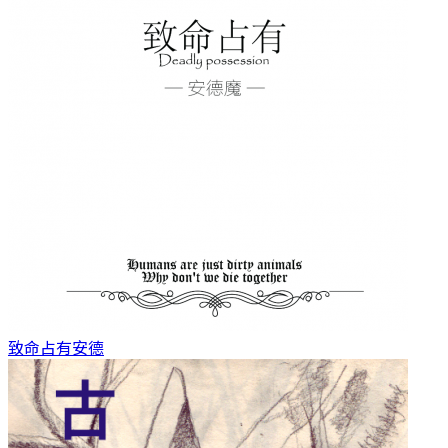
致命占有
安德