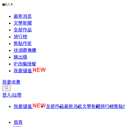
最新消息
文學新聞
全部作品
排行榜
焦點作家
徐淑卿專欄
鏡出版
IP改編授權
我要儲值
我要收費
登入/註冊
我要儲值
全部作品
最新消息
文學新聞
排行榜
焦點
首頁