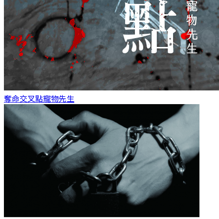
奪命交叉點
寵物先生