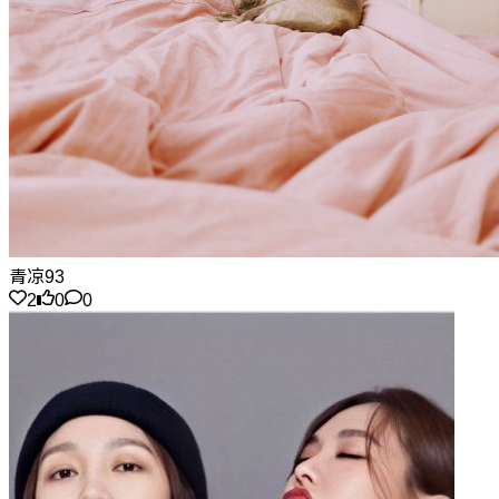
青凉93
2
0
0