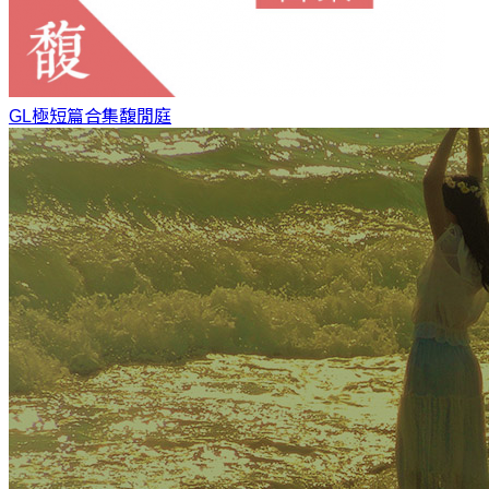
GL極短篇合集
馥閒庭