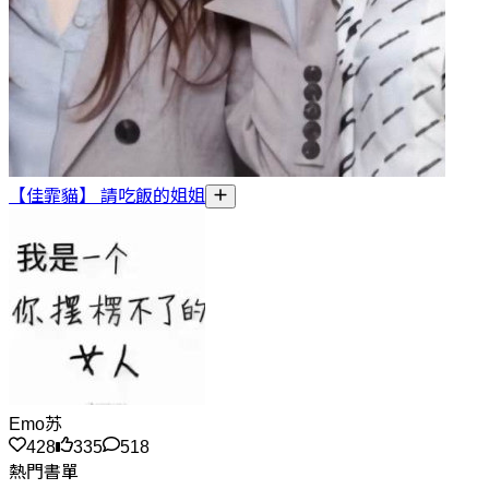
【佳霏貓】 請吃飯的姐姐
Emo苏
428
335
518
熱門書單