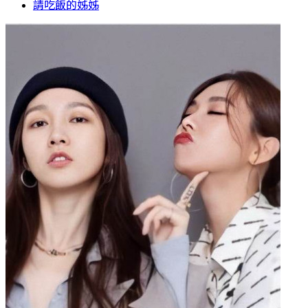
請吃飯的姊姊