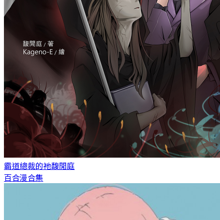
霸道總裁的祂
馥閒庭
百合漫合集