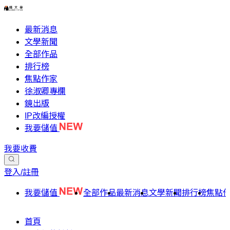
最新消息
文學新聞
全部作品
排行榜
焦點作家
徐淑卿專欄
鏡出版
IP改編授權
我要儲值
我要收費
登入/註冊
我要儲值
全部作品
最新消息
文學新聞
排行榜
焦點
首頁