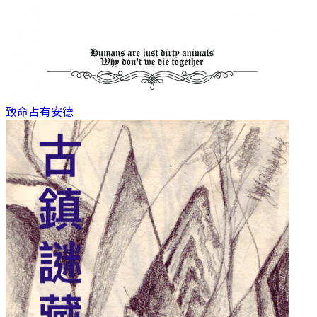
致命占有
安德