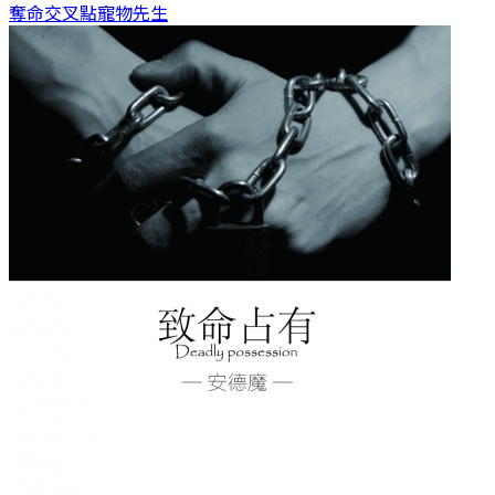
奪命交叉點
寵物先生