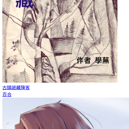
古鎮謎藏
陳客
百合