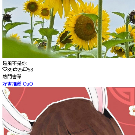
是風不是你
39
25
53
熱門書單
好書推薦 OuO