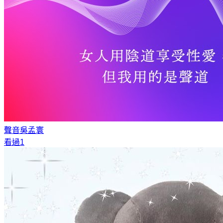
聲音
吳孟寰
看過1