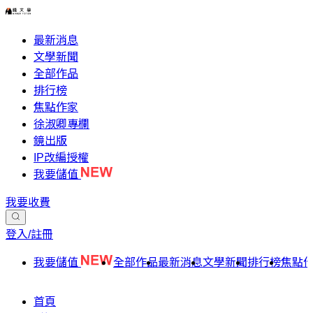
最新消息
文學新聞
全部作品
排行榜
焦點作家
徐淑卿專欄
鏡出版
IP改編授權
我要儲值
我要收費
登入/註冊
我要儲值
全部作品
最新消息
文學新聞
排行榜
焦點
首頁