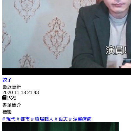
餃子
最近更新
2020-11-18 21:43
1
0
書單簡介
標籤
# 現代
# 都市
# 職場職人
# 勵志
# 溫馨療癒