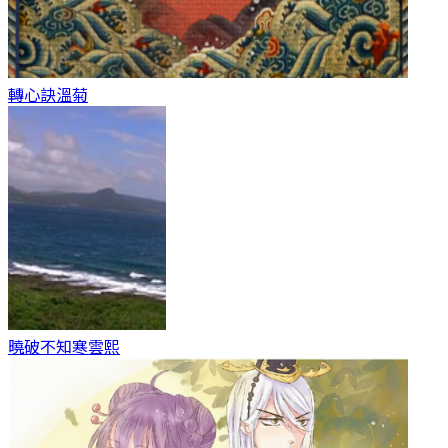
轉心訣
溫菊
曉破不知寒
雲熙