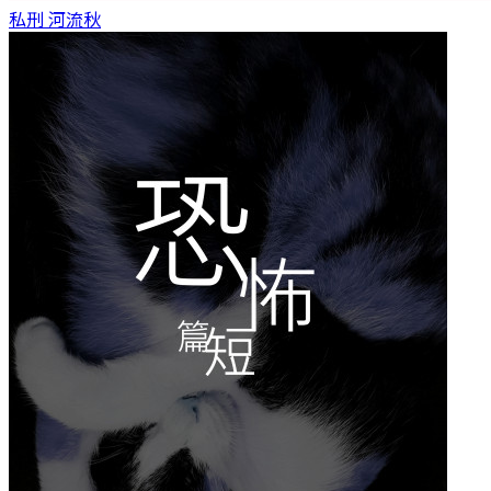
私刑
河流秋