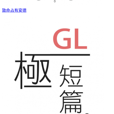
致命占有
安德