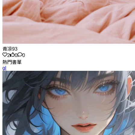
青凉93
2
0
0
熱門書單
gl