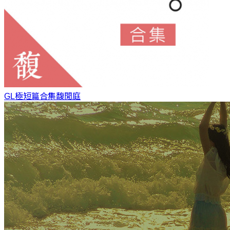
GL極短篇合集
馥閒庭