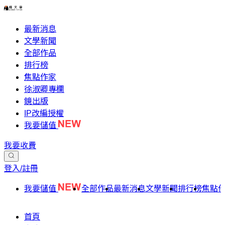
最新消息
文學新聞
全部作品
排行榜
焦點作家
徐淑卿專欄
鏡出版
IP改編授權
我要儲值
我要收費
登入/註冊
我要儲值
全部作品
最新消息
文學新聞
排行榜
焦點
首頁